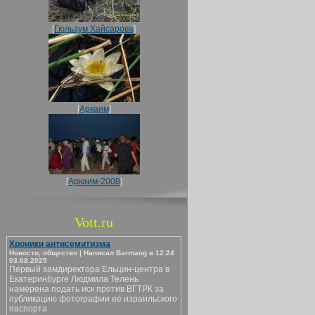
[
Гюльзум Хайсарова
]
[
Аркаим
]
[
Аркаим-2008
]
Vott.ru
Хроники антисемитизма
Новости, общество | Написал Barmang в 12:24
03.08.2025
Первый замдиректора Ельцин-центра в
Екатеринбурге Людмила Телень
намерена подать иск против ВГТРК за
публикацию фотографии ее израильского
паспорта