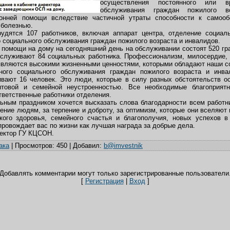
осуществления постоянного или вр
обслуживания граждан пожилого в
онней помощи вследствие частичной утраты способности к самооб
 болезнью.
рудятся 107 работников, включая аппарат центра, отделение социа
 социального обслуживания граждан пожилого возраста и инвалидов.
 помощи на дому на сегодняшний день на обслуживании состоят 520 гр
бслуживают 84 социальных работника. Профессионализм, милосердие, 
вляются высокими жизненными ценностями, которыми обладают наши с
ного социального обслуживания граждан пожилого возраста и инв
вают 16 человек. Это люди, которые в силу разных обстоятельств о
ытовой и семейной неустроенностью. Все необходимые благоприят
ветственные работники отделения.
ьным праздником хочется высказать слова благодарности всем работ
ение людям, за терпение и доброту, за оптимизм, которые они вселяют
ого здоровья, семейного счастья и благополучия, новых успехов в
провождает вас по жизни как лучшая награда за добрые дела.
ектор ГУ КЦСОН.
ака
|
Просмотров
: 450 |
Добавил
:
b@imvestnik
Добавлять комментарии могут только зарегистрированные пользователи
[
Регистрация
|
Вход
]