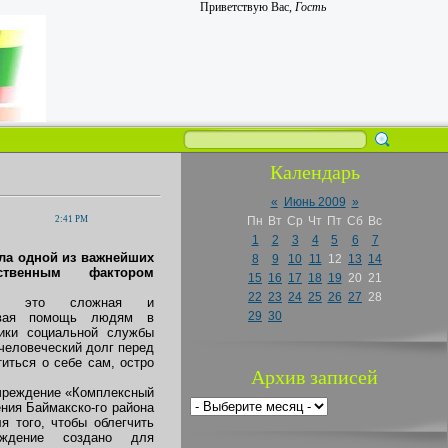
Приветствую Вас
,
Гость
Календарь
«
Июнь 2009
»
2:41 PM
Пн
Вт
Ср
Чт
Пт
Сб
Вс
1
2
3
4
5
6
7
ла одной из важнейших
8
9
10
11
12
13
14
твенным фактором
15
16
17
18
19
20
21
22
23
24
25
26
27
28
 — это сложная и
29
30
зывая помощь людям в
ники социальной службы
 человеческий долг перед
титься о себе сам, остро
Архив записей
чреждение «Комплексный
ния Баймакско-го района
 того, чтобы облегчить
еждение создано для