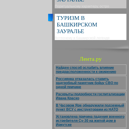
Поритуальному характеру, остро
ТУРИЗМ В
БАШКИРСКОМ
ЗАУРАЛЬЕ
Вотпочему в башкирской легенде
Лента.ру
Найден способ ослабить влияние
предрасположенности к ожирению
Россиянка отказалась ставить
надгробный памятник бойцу СВО по
одной причине
Раскрыты подробности госпитализации
Ивана Краско
В Часовом Яре обнаружили подземный
пункт ВСУ с инструкторами из НАТО
Установлена причина падения военного
истребителя Су-30 на жилой дом в
Иркутске