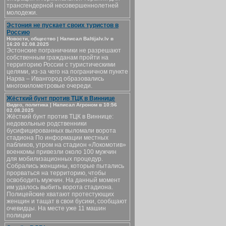
трансгендерной несовершеннолетней
молодежи.
Эстония не пускает своих туристов в
Россию
Новости, общество | Написал Baltijalv.lv в
16:20 02.08.2025
Эстонские пограничники не разрешают
собственным гражданам пройти на
территорию России с туристическими
целями, из-за чего на пограничном пункте
Нарва – Ивангород образовались
многокилометровые очереди.
Жёсткий бунт против ТЦК в Виннице
Видео, политика | Написал Агроном в 10:56
02.08.2025
Жёсткий бунт против ТЦК в Виннице:
недовольные родственники
бусифицированных выломали ворота
стадиона По информации местных
пабликов, утром на стадион «Локомотив»
военкомы привезли около 100 мужчин
для мобилизационных процедур.
Собрались женщины, которые пытались
прорваться на территорию, чтобы
освободить мужчин. На данный момент
им удалось выбить ворота стадиона.
Полицейские хватают протестующих
женщин и тащат в свои бусики, сообщают
очевидцы. На месте уже 11 машин
полиции