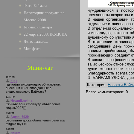
Фото Баймака
нуждающихся в постор
Новогодняя прогулка по
преклонным возрастом и
В нашей организации т
Москве-2008
отделение стационарного
Баймак и Самара
В отделении социальной
и инвалидов, которых о
22 марта 2008. КС-ЦСКА
душевному сочувствию я
Лето, Талкас...
В отделении стационар
сегодняшний день прожи
Мои фото
своими проблемами, б
проживающих создают от
В связи с профессионал
за их бескорыстное служ
Мини-чат
души желаю всем крепк
благодарность всегда со
Э. БАЙРАМГУЛОВА, дир
Категория
:
Новости Байм
Всего комментариев
:
0