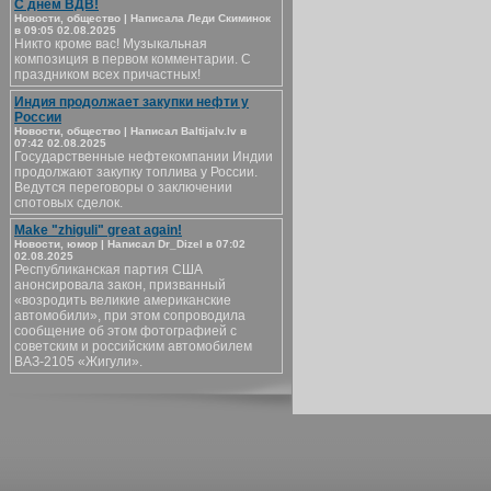
С днём ВДВ!
Новости, общество | Написала Леди Скиминок
в 09:05 02.08.2025
Никто кроме вас! Музыкальная
композиция в первом комментарии. С
праздником всех причастных!
Индия продолжает закупки нефти у
России
Новости, общество | Написал Baltijalv.lv в
07:42 02.08.2025
Государственные нефтекомпании Индии
продолжают закупку топлива у России.
Ведутся переговоры о заключении
спотовых сделок.
Make "zhiguli" great again!
Новости, юмор | Написал Dr_Dizel в 07:02
02.08.2025
Республиканская партия США
анонсировала закон, призванный
«возродить великие американские
автомобили», при этом сопроводила
сообщение об этом фотографией с
советским и российским автомобилем
ВАЗ-2105 «Жигули».