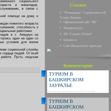
еменного социального
Ссылки
озраста и инвалидов,
служиванию, в связи с
"Попаданцы". Серия повестей
льной помощи на дому и
Тагира Хажина
Официальный сайт "БВ"
аждан пожилого возраста
гуманизм, способность к
Чемпионат.ру
оциальные работники.
ХК "Салават Юлаев"
алидов в с. Акмурун на
стались один на один со
baimak.ru
ные условия для жизни
Сайт Введенского прихода
никам социальной службы
 в сердца людей. От всей
 работе. Пусть людская
Комментарии
ТУРИЗМ В
БАШКИРСКОМ
.
ЗАУРАЛЬЕ
Мы, выше, рассматривали «праве
ТУРИЗМ В
БАШКИРСКОМ