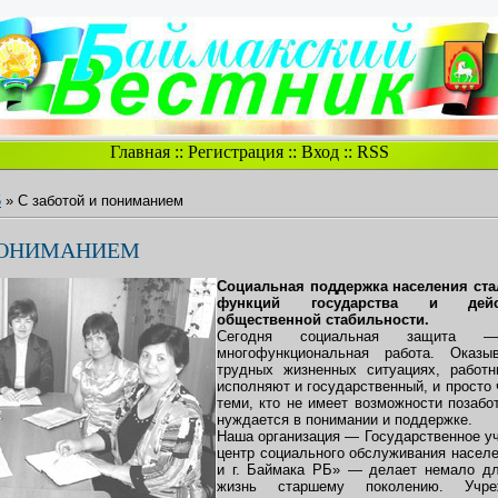
Главная
::
Регистрация
::
Вход
::
RSS
5
» C заботой и пониманием
 ПОНИМАНИЕМ
Социальная поддержка населения ста
функций государства и дейс
общественной стабильности.
Сегодня социальная защита
многофункциональная работа. Ока
трудных жизненных ситуациях, работ
исполняют и государственный, и просто
теми, кто не имеет возможности позабо
нуждается в понимании и поддержке.
Наша организация — Государственное у
центр социального обслуживания населе
и г. Баймака РБ» — делает немало для
жизнь старшему поколению. Учр