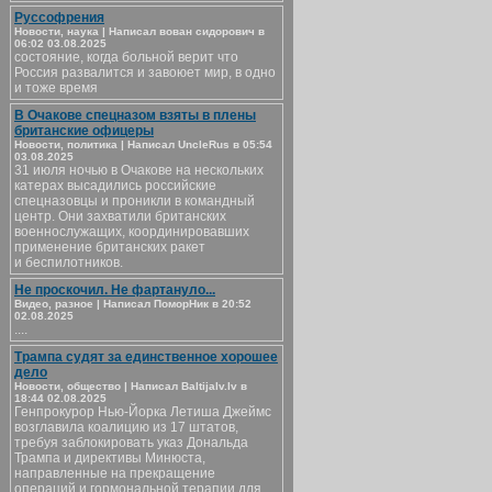
Руссофрения
Новости, наука | Написал вован сидорович в
06:02 03.08.2025
состояние, когда больной верит что
Россия развалится и завоюет мир, в одно
и тоже время
В Очакове спецназом взяты в плены
британские офицеры
Новости, политика | Написал UncleRus в 05:54
03.08.2025
31 июля ночью в Очакове на нескольких
катерах высадились российские
спецназовцы и проникли в командный
центр. Они захватили британских
военнослужащих, координировавших
применение британских ракет
и беспилотников.
Не проскочил. Не фартануло...
Видео, разное | Написал ПоморНик в 20:52
02.08.2025
....
Трампа судят за единственное хорошее
дело
Новости, общество | Написал Baltijalv.lv в
18:44 02.08.2025
Генпрокурор Нью-Йорка Летиша Джеймс
возглавила коалицию из 17 штатов,
требуя заблокировать указ Дональда
Трампа и директивы Минюста,
направленные на прекращение
операций и гормональной терапии для