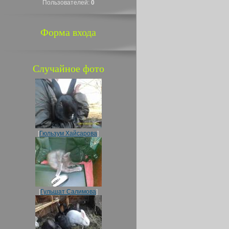
Пользователей:
0
Форма входа
Случайное фото
[
Гюльзум Хайсарова
]
[
Гульшат Салимова
]