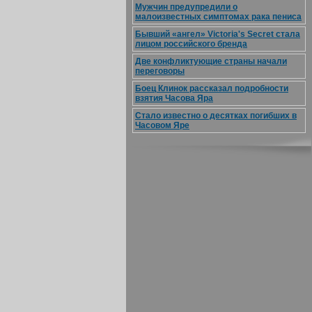
Мужчин предупредили о
малоизвестных симптомах рака пениса
Бывший «ангел» Victoria's Secret стала
лицом российского бренда
Две конфликтующие страны начали
переговоры
Боец Клинок рассказал подробности
взятия Часова Яра
Стало известно о десятках погибших в
Часовом Яре