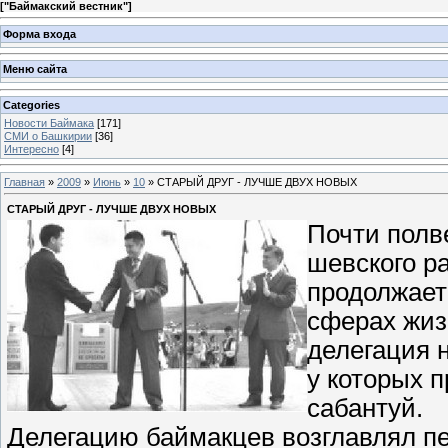
[
"Баймакский вестник"
]
Форма входа
Меню сайта
Categories
Новости Баймака
[171]
СМИ о Башкирии
[36]
Интересно
[4]
Главная
»
2009
»
Июнь
»
10
» СТАРЫЙ ДРУГ - ЛУЧШЕ ДВУХ НОВЫХ
СТАРЫЙ ДРУГ - ЛУЧШЕ ДВУХ НОВЫХ
Почти полв
шевского р
продолжает
сферах жизн
делегация 
у которых 
сабантуй.
Делегацию баймакцев возглавлял п