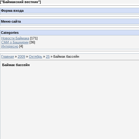
[
"Баймакский вестник"
]
Форма входа
Меню сайта
Categories
Новости Баймака
[171]
СМИ о Башкирии
[36]
Интересно
[4]
Главная
»
2009
»
Октябрь
»
25
» Баймак бассейн
Баймак бассейн