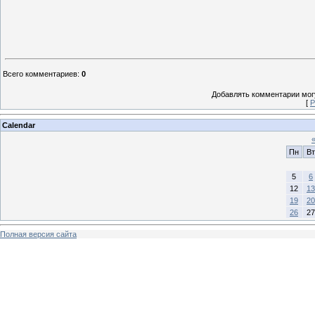
Всего комментариев
:
0
Добавлять комментарии могу
[
Р
Calendar
Пн
Вт
5
6
12
13
19
20
26
27
Полная версия сайта