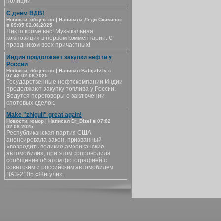
полиции
С днём ВДВ!
Новости, общество | Написала Леди Скиминок
в 09:05 02.08.2025
Никто кроме вас! Музыкальная
композиция в первом комментарии. С
праздником всех причастных!
Индия продолжает закупки нефти у
России
Новости, общество | Написал Baltijalv.lv в
07:42 02.08.2025
Государственные нефтекомпании Индии
продолжают закупку топлива у России.
Ведутся переговоры о заключении
спотовых сделок.
Make "zhiguli" great again!
Новости, юмор | Написал Dr_Dizel в 07:02
02.08.2025
Республиканская партия США
анонсировала закон, призванный
«возродить великие американские
автомобили», при этом сопроводила
сообщение об этом фотографией с
советским и российским автомобилем
ВАЗ-2105 «Жигули».