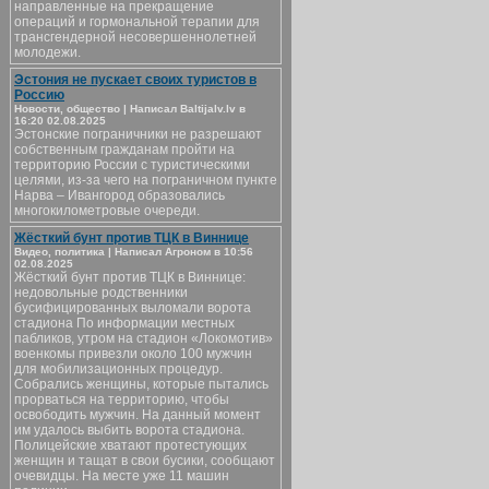
направленные на прекращение
операций и гормональной терапии для
трансгендерной несовершеннолетней
молодежи.
Эстония не пускает своих туристов в
Россию
Новости, общество | Написал Baltijalv.lv в
16:20 02.08.2025
Эстонские пограничники не разрешают
собственным гражданам пройти на
территорию России с туристическими
целями, из-за чего на пограничном пункте
Нарва – Ивангород образовались
многокилометровые очереди.
Жёсткий бунт против ТЦК в Виннице
Видео, политика | Написал Агроном в 10:56
02.08.2025
Жёсткий бунт против ТЦК в Виннице:
недовольные родственники
бусифицированных выломали ворота
стадиона По информации местных
пабликов, утром на стадион «Локомотив»
военкомы привезли около 100 мужчин
для мобилизационных процедур.
Собрались женщины, которые пытались
прорваться на территорию, чтобы
освободить мужчин. На данный момент
им удалось выбить ворота стадиона.
Полицейские хватают протестующих
женщин и тащат в свои бусики, сообщают
очевидцы. На месте уже 11 машин