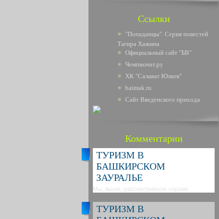
Ссылки
"Попаданцы". Серия повестей
Тагира Хажина
Официальный сайт "БВ"
Чемпионат.ру
ХК "Салават Юлаев"
baimak.ru
Сайт Введенского прихода
Комментарии
ТУРИЗМ В
БАШКИРСКОМ
ЗАУРАЛЬЕ
Мы, выше, рассматривали «праве
ТУРИЗМ В