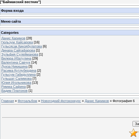
[
"Баймакский вестник"
]
Форма входа
Меню сайта
Categories
Данис Каримов
[28]
Гюльзум Хайсарова
[16]
Гульсясак Кинзябулатова
[6]
Динара Сайгафарова
[1]
Зульфия Сулейманова
[1]
Вилюра Ибатулина
[29]
Валентина Савчук
[14]
Луиза Никишина
[3]
Расима Кутлубердина
[2]
Гульсум Габидуллина
[2]
Гульшат Салимова
[7]
Юлия Игольникова
[13]
Римма Сафина
[3]
Вадим Платонов
[1]
Главная
»
Фотоальбом
»
Новогодний фотоконкурс
»
Данис Каримов
» Фотография 6