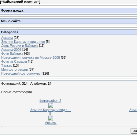
[
"Баймакский вестник"
]
Форма входа
Меню сайта
Categories
Аркаим
[25]
Зимняя Каратау и вид с нее
[5]
День России в Баймаке
[11]
Аркаим-2008
[14]
Фото Баймака
[43]
Новогодняя прогулка по Москве-2008
[36]
Фото из Самары
[42]
Талкас
[13]
Мои фотографии
[37]
Новогодний фотоконкурс
[126]
Фотографий:
314
| Альбомов:
24
Новые фотографии
Фотография 2
Зимняя Каратау и вид с ...
Зимн
5
Аркаим