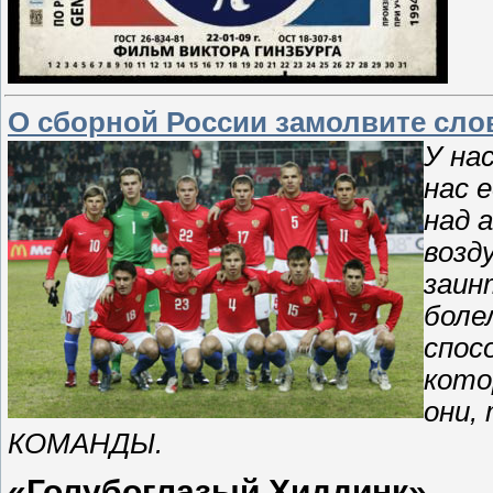
О сборной России замолвите сл
У на
нас 
над 
возд
заин
боле
спос
кото
они,
КОМАНДЫ.
«Голубоглазый Хиддинк»