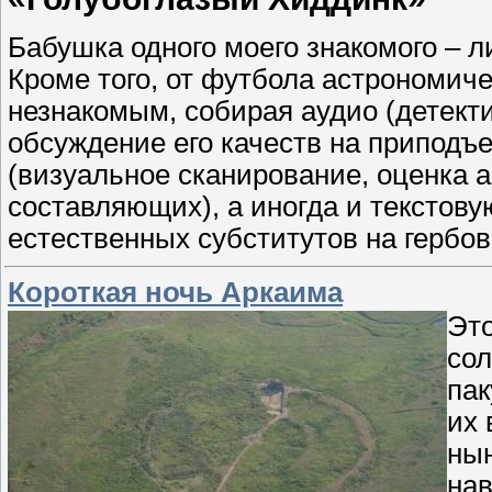
Бабушка одного моего знакомого – 
Кроме того, от футбола астрономиче
незнакомым, собирая аудио (детект
обсуждение его качеств на приподъ
(визуальное сканирование, оценка 
составляющих), а иногда и текстов
естественных субститутов на гербов
Короткая ночь Аркаима
Это
сол
пак
их 
нын
нав