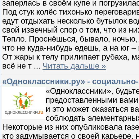
заперлась в своём купе и погрузила
Под стук колёс тихонько переговари
едут отдыхать несколько бутылок во
свой извечный спор о том, что из 
Тепло. Проснёшься, бывало, ночью,
что не куда-нибудь едешь, а на юг –
От жары к телу прилипает рубаха, м
всё не т
...
Читать дальше »
«Одноклассники.ру» - социально
«Одноклассники», будьт
предоставленными вами 
и это может оказаться ва
соблюдать элементарных
Некоторые из них опубликовала газе
кто задумывается о своей карьере, 