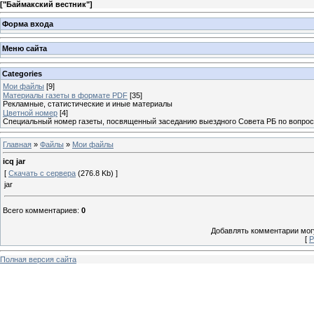
[
"Баймакский вестник"
]
Форма входа
Меню сайта
Categories
Мои файлы
[9]
Материалы газеты в формате PDF
[35]
Рекламные, статистические и иные материалы
Цветной номер
[4]
Специальный номер газеты, посвященный заседанию выездного Совета РБ по вопрос
Главная
»
Файлы
»
Мои файлы
icq jar
[
Скачать с сервера
(276.8 Kb) ]
jar
Всего комментариев
:
0
Добавлять комментарии могу
[
Р
Полная версия сайта