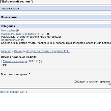
[
"Баймакский вестник"
]
Форма входа
Меню сайта
Categories
Мои файлы
[9]
Материалы газеты в формате PDF
[35]
Рекламные, статистические и иные материалы
Цветной номер
[4]
Специальный номер газеты, посвященный заседанию выездного Совета РБ по вопрос
Главная
»
Файлы
»
Материалы газеты в формате PDF
Шестая полоса от 31.12.08
[
Скачать с сервера
(193.8 Kb) ]
PDF
Всего комментариев
:
0
Добавлять комментарии могу
[
Р
Полная версия сайта