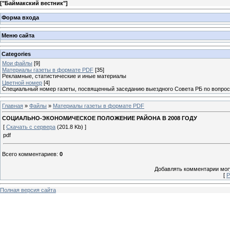
[
"Баймакский вестник"
]
Форма входа
Меню сайта
Categories
Мои файлы
[9]
Материалы газеты в формате PDF
[35]
Рекламные, статистические и иные материалы
Цветной номер
[4]
Специальный номер газеты, посвященный заседанию выездного Совета РБ по вопрос
Главная
»
Файлы
»
Материалы газеты в формате PDF
СОЦИАЛЬНО-ЭКОНОМИЧЕСКОЕ ПОЛОЖЕНИЕ РАЙОНА В 2008 ГОДУ
[
Скачать с сервера
(201.8 Kb) ]
pdf
Всего комментариев
:
0
Добавлять комментарии могу
[
Р
Полная версия сайта