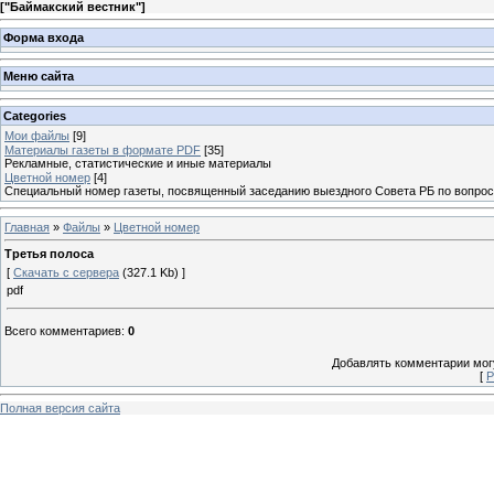
[
"Баймакский вестник"
]
Форма входа
Меню сайта
Categories
Мои файлы
[9]
Материалы газеты в формате PDF
[35]
Рекламные, статистические и иные материалы
Цветной номер
[4]
Специальный номер газеты, посвященный заседанию выездного Совета РБ по вопрос
Главная
»
Файлы
»
Цветной номер
Третья полоса
[
Скачать с сервера
(327.1 Kb) ]
pdf
Всего комментариев
:
0
Добавлять комментарии могу
[
Р
Полная версия сайта