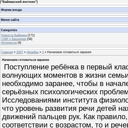
[
"Баймакский вестник"
]
Форма входа
Меню сайта
Categories
Новости Баймака
[171]
СМИ о Башкирии
[36]
Интересно
[4]
Главная
»
2007
»
Декабрь
»
3
» Начинаем готовиться заранее
Начинаем готовиться заранее
Поступление ребёнка в первый клас
волнующих моментов в жизни семьи.
необходимо заранее, чтобы в начале
серьёзных психологических проблем
Исследованиями института физиоло
что уровень развития речи детей н
движений пальцев рук. Как правило
соответствии с возрастом, то и реч