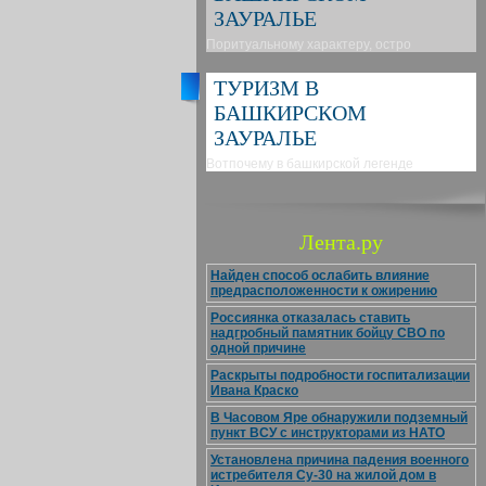
ЗАУРАЛЬЕ
Поритуальному характеру, остро
ТУРИЗМ В
БАШКИРСКОМ
ЗАУРАЛЬЕ
Вотпочему в башкирской легенде
Лента.ру
Найден способ ослабить влияние
предрасположенности к ожирению
Россиянка отказалась ставить
надгробный памятник бойцу СВО по
одной причине
Раскрыты подробности госпитализации
Ивана Краско
В Часовом Яре обнаружили подземный
пункт ВСУ с инструкторами из НАТО
Установлена причина падения военного
истребителя Су-30 на жилой дом в