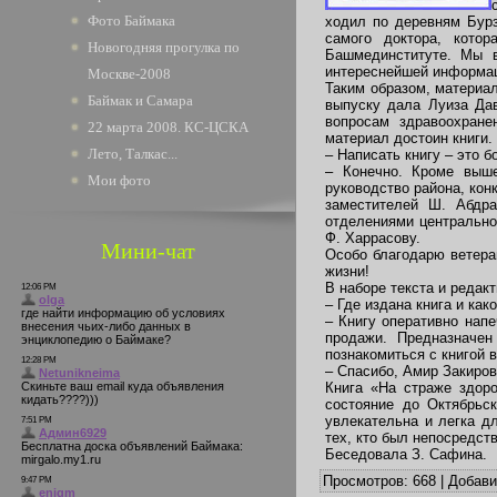
Фото Баймака
ходил по деревням Бурз
самого доктора, кото
Новогодняя прогулка по
Башмединституте. Мы в
интереснейшей информаци
Москве-2008
Таким образом, материал
Баймак и Самара
выпуску дала Луиза Дав
вопросам здравоохране
22 марта 2008. КС-ЦСКА
материал достоин книги. 
Лето, Талкас...
– Написать книгу – это 
– Конечно. Кроме выше
Мои фото
руководство района, кон
заместителей Ш. Абдр
отделениями центрально
Ф. Харрасову.
Мини-чат
Особо благодарю ветера
жизни!
В наборе текста и редак
– Где издана книга и ка
– Книгу оперативно нап
продажи. Предназначен
познакомиться с книгой 
– Спасибо, Амир Закиров
Книга «На страже здор
состояние до Октябрьск
увлекательна и легка д
тех, кто был непосредс
Беседовала З. Сафина.
Просмотров
: 668 |
Добав