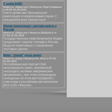
С днём ВДВ!
Новости, общество | Написала Леди Скиминок
в 09:05 02.08.2025
Никто кроме вас! Музыкальная
композиция в первом комментарии. С
праздником всех причастных!
Индия продолжает закупки нефти у
России
Новости, общество | Написал Baltijalv.lv в
07:42 02.08.2025
Государственные нефтекомпании Индии
продолжают закупку топлива у России.
Ведутся переговоры о заключении
спотовых сделок.
Make "zhiguli" great again!
Новости, юмор | Написал Dr_Dizel в 07:02
02.08.2025
Республиканская партия США
анонсировала закон, призванный
«возродить великие американские
автомобили», при этом сопроводила
сообщение об этом фотографией с
советским и российским автомобилем
ВАЗ-2105 «Жигули».