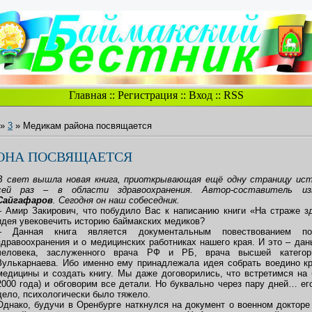
Главная
::
Регистрация
::
Вход
::
RSS
»
3
» Медикам района посвящается
ОНА ПОСВЯЩАЕТСЯ
В свет вышла новая книга, приоткрывающая ещё одну страницу ист
сей раз – в области здравоохранения. Автор-составитель и
Сайгафаров
. Сегодня он наш собеседник.
– Амир Закирович, что побудило Вас к написанию книги «На страже з
идея увековечить историю баймакских медиков?
– Данная книга является документальным повествованием пол
здравоохранения и о медицинских работниках нашего края. И это – дан
человека, заслуженного врача РФ и РБ, врача высшей категор
Зулькарнаева. Ибо именно ему принадлежала идея собрать воедино к
медицины и создать книгу. Мы даже договорились, что встретимся на
2000 года) и обговорим все детали. Но буквально через пару дней… ег
дело, психологически было тяжело.
Однако, будучи в Оренбурге наткнулся на документ о военном докторе