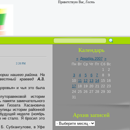
Приветствую Вас
,
Гость
Календарь
«
Декабрь 2007
»
2:20 PM
Пн
Вт
Ср
Чт
Пт
Сб
Вс
1
2
ории нашего района. На
3
4
5
6
7
8
9
звестный краевед
А.З.
10
11
12
13
14
15
16
17
18
19
20
21
22
23
доровья» и чья это была
24
25
26
27
28
29
30
уторавековой истории
31
ь памяти замечательного
ии Гиззата Хасановича
рупицы истории районной
 будущей неделе (ноябрь
Архив записей
о не стало. Я бросил это
 Б. Субхангулове, в Уфе