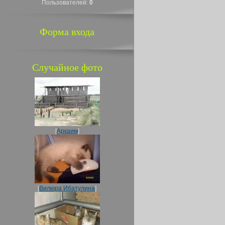
Пользователей:
0
Форма входа
Случайное фото
[
Аркаим
]
[
Вилюра Ибатулина
]