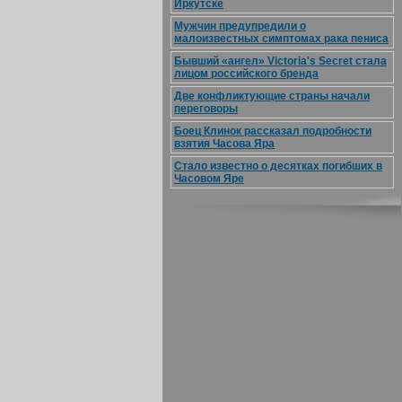
Иркутске
Мужчин предупредили о
малоизвестных симптомах рака пениса
Бывший «ангел» Victoria's Secret стала
лицом российского бренда
Две конфликтующие страны начали
переговоры
Боец Клинок рассказал подробности
взятия Часова Яра
Стало известно о десятках погибших в
Часовом Яре