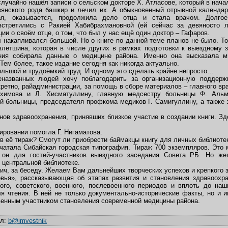
случайно нашёл записи о сельском докторе Х. Атласове, который в нач
янского рода башкир и лечил их. А обыкновенный отрывной календар
рая, оказывается, продолжила дело отца и стала врачом. Долго
стретились с Ракией Хабибрахмановной (ей сейчас за девяносто 
и о своём отце, о том, что был у нас ещё один доктор – Гафаров.
 накапливался большой. Но о книге по данной теме планов не было. То
летшина, которая в числе других в рамках подготовки к выездному 
ния собирала данные о медицине района. Именно она высказала м
Тем более, такое издание сегодня как никогда актуально.
большой и трудоёмкий труд. И одному это сделать крайне непросто…
названных людей хочу поблагодарить за организационную поддерж
кретно, райадминистрации, за помощь в сборе материалов – главного вр
ахимова и Л. Хисматуллину, главную медсестру больницы Ф. Альм
й больницы, председателя профкома медиков Г. Самигуллину, а такж
нов здравоохранения, принявших близкое участие в создании книги. Зд
тировании помогла Г. Нигаматова.
ков её тираж? Смогут ли приобрести баймакцы книгу для личных библиоте
ечатала Сибайская городская типография. Тираж 700 экземпляров. Это 
 он для гостей-участников выездного заседания Совета РБ. Но ж
в центральной библиотеке.
ич, за беседу. Желаем Вам дальнейших творческих успехов и крепкого 
овья», рассказывающая об этапах развития и становления здравоохр
ого, советского, военного, послевоенного периодов и вплоть до наш
ля чтения. В ней не только документально-исторические факты, но и 
твенным участником становления современной медицины района.
ил
:
b@imvestnik