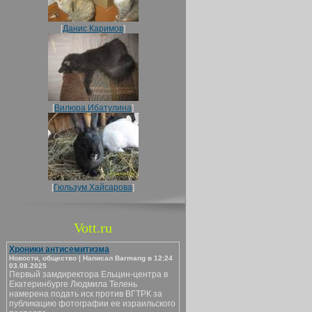
[
Данис Каримов
]
[
Вилюра Ибатулина
]
[
Гюльзум Хайсарова
]
Vott.ru
Хроники антисемитизма
Новости, общество | Написал Barmang в 12:24
03.08.2025
Первый замдиректора Ельцин-центра в
Екатеринбурге Людмила Телень
намерена подать иск против ВГТРК за
публикацию фотографии ее израильского