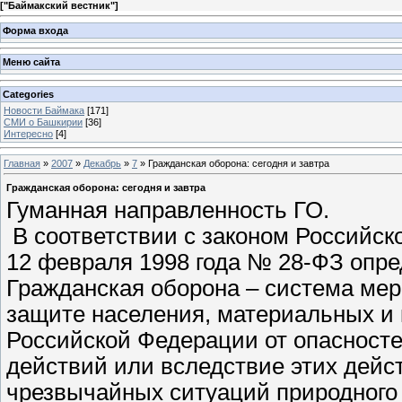
[
"Баймакский вестник"
]
Форма входа
Меню сайта
Categories
Новости Баймака
[171]
СМИ о Башкирии
[36]
Интересно
[4]
Главная
»
2007
»
Декабрь
»
7
» Гражданская оборона: сегодня и завтра
Гражданская оборона: сегодня и завтра
Гуманная направленность ГО.
В соответствии с законом Российск
12 февраля 1998 года № 28-ФЗ опр
Гражданская оборона – система меро
защите населения, материальных и 
Российской Федерации от опасност
действий или вследствие этих дейст
чрезвычайных ситуаций природного и