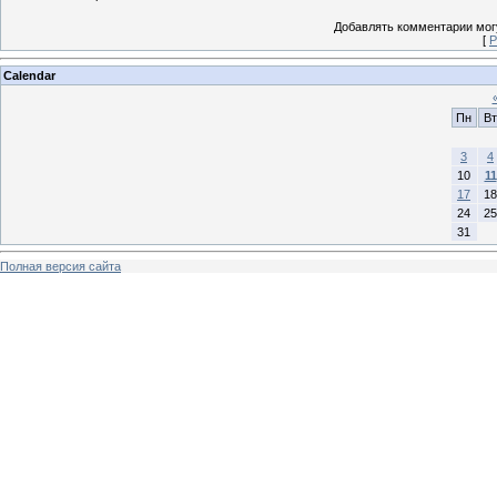
Добавлять комментарии могу
[
Р
Calendar
Пн
Вт
3
4
10
11
17
18
24
25
31
Полная версия сайта