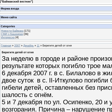
[
"Баймакский вестник"
]
Форма входа
Меню сайта
Categories
Новости Баймака
[171]
СМИ о Башкирии
[36]
Интересно
[4]
Главная
»
2007
»
Декабрь
»
11
» Берегите детей от огня
Берегите детей от огня
За неделю в городе и районе произо
результате которых погибло трое ма
6 декабря 2007 г. в с. Билалово в ж
двое суток в с. II-Иткулово погибли
гибели детей, оставленных без при
шалость с огнём.
5 и 7 декабря по ул. Осипенко, 20 и
возгорания. Причина – нарушение п