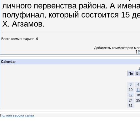
личного первенства района. А имен
полуфинал, который состоится 15 д
Х. Агзамов.
Всего комментариев
:
0
Добавлять комментарии могу
[
Р
Calendar
Пн
Вт
3
4
10
11
17
18
24
25
31
Полная версия сайта