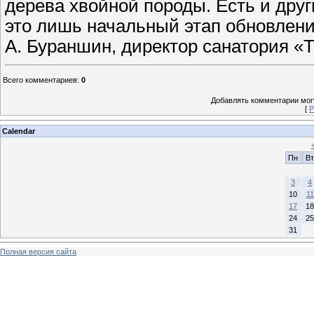
дерева хвойной породы. Есть и дру
это лишь начальный этап обновлени
А. Бураншин, директор санатория «Т
Всего комментариев
:
0
Добавлять комментарии могу
[
Р
Calendar
Пн
Вт
3
4
10
11
17
18
24
25
31
Полная версия сайта