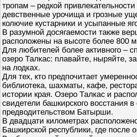
тропам – редкой привлекательности
девственные урочища и грозные ущел
колючие кустарники и усыпанные яг
В разумной досягаемости также вер
расположены на высоте более 800 м
Для любителей более активного – сп
озеро Талкас: плавайте, ныряйте, з
на лодках.
Для тех, кто предпочитает умеренно
библиотека, шахматы, кафе, рестор
истории края. Озеро Талкас и распо
свидетели башкирского восстания в 
предводительством Батырши.
В двадцати километрах расположено
Башкирской республики, где после 