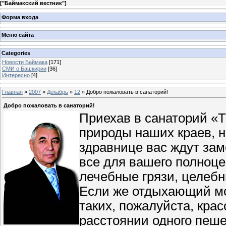
[
"Баймакский вестник"
]
Форма входа
Меню сайта
Categories
Новости Баймака
[171]
СМИ о Башкирии
[36]
Интересно
[4]
Главная
»
2007
»
Декабрь
»
12
» Добро пожаловать в санаторий!
Добро пожаловать в санаторий!
Приехав в санаторий «Т
природы наших краев, 
здравнице вас ждут за
все для вашего полноце
лечебные грязи, целебн
Если же отдыхающий мо
таких, пожалуйста, крас
расстоянии одного пеше