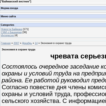
[
"Баймакский вестник"
]
Форма входа
Меню сайта
Categories
Новости Баймака
[171]
СМИ о Башкирии
[36]
Интересно
[4]
Главная
»
2007
»
Декабрь
»
14
» Экономия в охране труда
Экономия в охране труда
чревата серье
Состоялось очередное заседание к
охраны и условий труда на предпри
района. Ее работой руководил пред
Согласно повестке дня члены комис
охраны и условий труда, професси
сельского хозяйства. С информацие