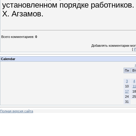
установленном порядке работников.
Х. Агзамов.
Всего комментариев
:
0
Добавлять комментарии могу
[
Р
Calendar
Пн
Вт
3
4
10
11
17
18
24
25
31
Полная версия сайта