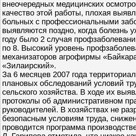
внеочередных медицинских осмотров
качество этой работы, плохая выявл
больных с профессиональными забо
выявляются поздно, когда болезнь у
году было 2 случая профзаболевания,
по 8. Высокий уровень профзаболев
механизаторов агрофирмы «Байкар
«Зилаирский».
За 6 месяцев 2007 года территориа
плановых обследований условий тр
сельского хозяйства. В ходе их вы
протоколы об административном п
руководителей. В хозяйствах не ра
безопасным условиям труда, сниже
проводится программа производствен
Л. Гарипова отметила, что низкое к