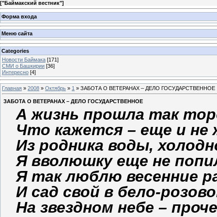
[
"Баймакский вестник"
]
Форма входа
Меню сайта
Categories
Новости Баймака
[171]
СМИ о Башкирии
[36]
Интересно
[4]
Главная
»
2008
»
Октябрь
»
1
» ЗАБОТА О ВЕТЕРАНАХ – ДЕЛО ГОСУДАРСТВЕННОЕ
ЗАБОТА О ВЕТЕРАНАХ – ДЕЛО ГОСУДАРСТВЕННОЕ
А жизнь прошла так тор
Что кажется – еще и не
Из родника воды, холодн
Я вволюшку еще не попи
Я так люблю весенние 
И сад свой в бело-розов
На звездном небе – проч