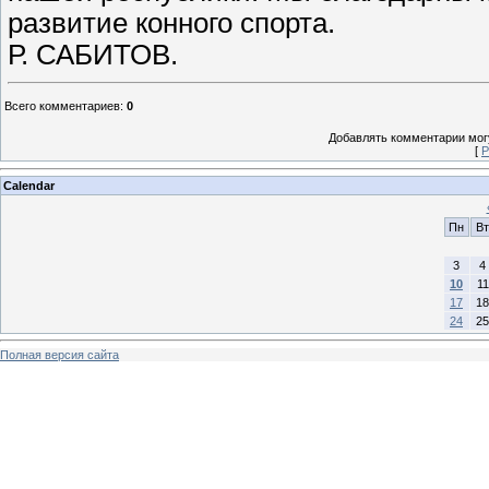
развитие конного спорта.
Р. САБИТОВ.
Всего комментариев
:
0
Добавлять комментарии могу
[
Р
Calendar
Пн
Вт
3
4
10
11
17
18
24
25
Полная версия сайта