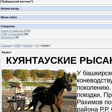
[
"Баймакский вестник"
]
Форма входа
Меню сайта
Categories
Новости Баймака
[171]
СМИ о Башкирии
[36]
Интересно
[4]
Главная
»
2008
»
Ноябрь
»
10
» Браво!
Браво!
КУЯНТАУСКИЕ РЫСА
У башкирск
коневодству
поколению.
поездки, П
Рахимов по
района Р.Р.