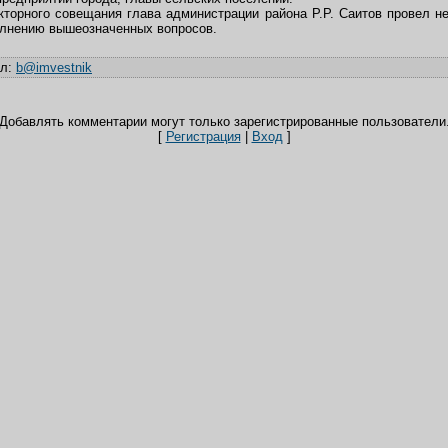
кторного совещания глава администрации района Р.Р. Саитов провел н
олнению вышеозначенных вопросов.
ил
:
b@imvestnik
Добавлять комментарии могут только зарегистрированные пользователи
[
Регистрация
|
Вход
]