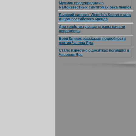
Мужчин предупредили о
малоизвестных симптомах рака пениса
Бывший «ангел» Victoria's Secret стала
лицом российского бренда
Две конфликтующие страны начали
переговоры
Боец Клинок рассказал подробности
взятия Часова Яра
Стало известно о десятках погибших в
Часовом Яре