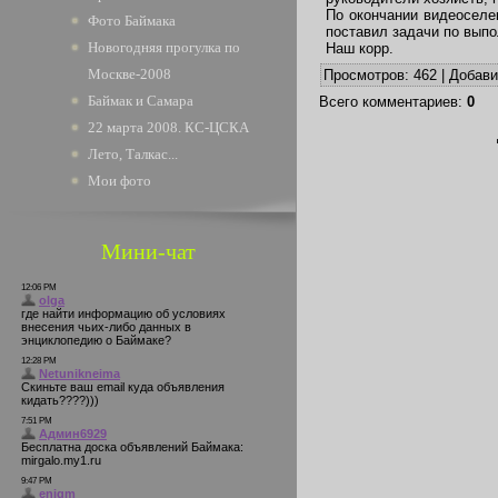
По окончании видеоселе
Фото Баймака
поставил задачи по вып
Новогодняя прогулка по
Наш корр.
Москве-2008
Просмотров
: 462 |
Добав
Баймак и Самара
Всего комментариев
:
0
22 марта 2008. КС-ЦСКА
Лето, Талкас...
Мои фото
Мини-чат