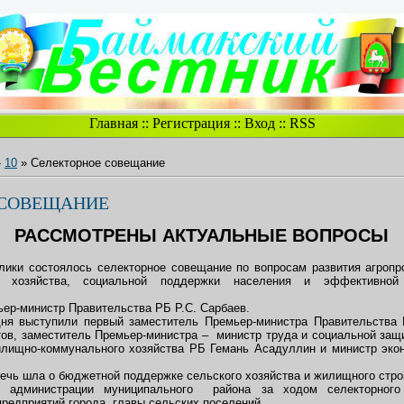
Главная
::
Регистрация
::
Вход
::
RSS
»
10
» Селекторное совещание
 СОВЕЩАНИЕ
РАССМОТРЕНЫ АКТУАЛЬНЫЕ ВОПРОСЫ
лики состоялось селекторное совещание по вопросам развития агроп
о хозяйства, социальной поддержки населения и эффективной 
ер-министр Правительства РБ Р.С. Сарбаев.
дня выступили первый заместитель Премьер-министра Правительства 
ов, заместитель Премьер-министра – министр труда и социальной за
лищно-коммунального хозяйства РБ Гемань Асадуллин и министр экон
ечь шла о бюджетной поддержке сельского хозяйства и жилищного стро
е администрации муниципального района за ходом селекторног
предприятий города, главы сельских поселений.