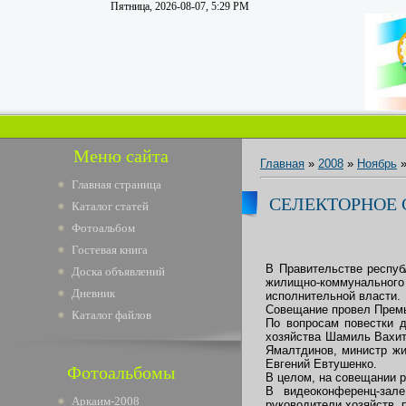
Пятница, 2026-08-07, 5:29 PM
Меню сайта
Главная
»
2008
»
Ноябрь
Главная страница
СЕЛЕКТОРНОЕ
Каталог статей
Фотоальбом
Гостевая книга
В Правительстве респуб
Доска объявлений
жилищно-коммунальног
Дневник
исполнительной власти.
Совещание провел Премь
Каталог файлов
По вопросам повестки 
хозяйства Шамиль Вахит
Ямалтдинов, министр жи
Евгений Евтушенко.
Фотоальбомы
В целом, на совещании р
В видеоконференц-зал
Аркаим-2008
руководители хозяйств, 