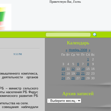
Приветствую Вас
,
Гость
Календарь
«
Ноябрь 2008
»
9:51 PM
Пн
Вт
Ср
Чт
Пт
Сб
Вс
1
2
3
4
5
6
7
8
9
10
11
12
13
14
15
16
ромышленного комплекса,
17
18
19
20
21
22
23
деятельности органов
24
25
26
27
28
29
30
РБ – министр сельского
щиты населения РБ Фидус
Архив записей
омического развития РБ
ительства на селе.
о совещания наблюдали