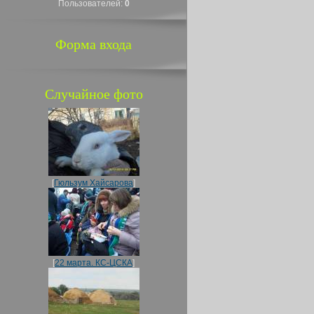
Пользователей:
0
Форма входа
Случайное фото
[
Гюльзум Хайсарова
]
[
22 марта. КС-ЦСКА
]