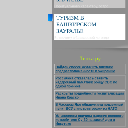
Поритуальному характеру, остро
ТУРИЗМ В
БАШКИРСКОМ
ЗАУРАЛЬЕ
Вотпочему в башкирской легенде
Лента.ру
Найден способ ослабить влияние
предрасположенности к ожирению
Россиянка отказалась ставить
надгробный памятник бойцу СВО по
одной причине
Раскрыты подробности госпитализации
Ивана Краско
В Часовом Яре обнаружили подземный
пункт ВСУ с инструкторами из НАТО
Установлена причина падения военного
истребителя Су-30 на жилой дом в
Иркутске