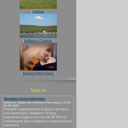
[
Аркаим
]
[
Баймак и Самара
]
[
Вилюра Ибатулина
]
Vott.ru
Хроники антисемитизма
Новости, общество | Написал Barmang в 12:24
03.08.2025
Первый замдиректора Ельцин-центра в
Екатеринбурге Людмила Телень
намерена подать иск против ВГТРК за
публикацию фотографии ее израильского
паспорта