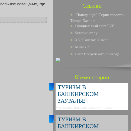
ебольшое совещание, где
Ссылки
"Попаданцы". Серия повестей
Тагира Хажина
Официальный сайт "БВ"
Чемпионат.ру
.
ХК "Салават Юлаев"
baimak.ru
Сайт Введенского прихода
Комментарии
ТУРИЗМ В
БАШКИРСКОМ
ЗАУРАЛЬЕ
Мы, выше, рассматривали «праве
ТУРИЗМ В
БАШКИРСКОМ