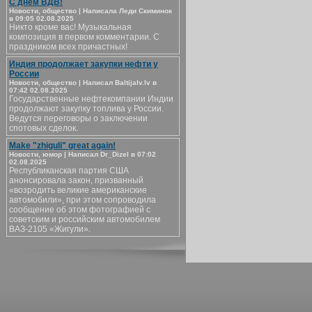
С днём ВДВ!
Новости, общество | Написала Леди Скиминок
в 09:05 02.08.2025
Никто кроме вас! Музыкальная
композиция в первом комментарии. С
праздником всех причастных!
Индия продолжает закупки нефти у
России
Новости, общество | Написал Baltijalv.lv в
07:42 02.08.2025
Государственные нефтекомпании Индии
продолжают закупку топлива у России.
Ведутся переговоры о заключении
спотовых сделок.
Make "zhiguli" great again!
Новости, юмор | Написал Dr_Dizel в 07:02
02.08.2025
Республиканская партия США
анонсировала закон, призванный
«возродить великие американские
автомобили», при этом сопроводила
сообщение об этом фотографией с
советским и российским автомобилем
ВАЗ-2105 «Жигули».