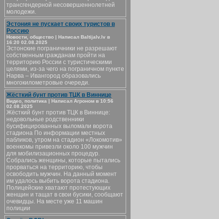
трансгендерной несовершеннолетней
молодежи.
Эстония не пускает своих туристов в
Россию
Новости, общество | Написал Baltijalv.lv в
16:20 02.08.2025
Эстонские пограничники не разрешают
собственным гражданам пройти на
территорию России с туристическими
целями, из-за чего на пограничном пункте
Нарва – Ивангород образовались
многокилометровые очереди.
Жёсткий бунт против ТЦК в Виннице
Видео, политика | Написал Агроном в 10:56
02.08.2025
Жёсткий бунт против ТЦК в Виннице:
недовольные родственники
бусифицированных выломали ворота
стадиона По информации местных
пабликов, утром на стадион «Локомотив»
военкомы привезли около 100 мужчин
для мобилизационных процедур.
Собрались женщины, которые пытались
прорваться на территорию, чтобы
освободить мужчин. На данный момент
им удалось выбить ворота стадиона.
Полицейские хватают протестующих
женщин и тащат в свои бусики, сообщают
очевидцы. На месте уже 11 машин
полиции