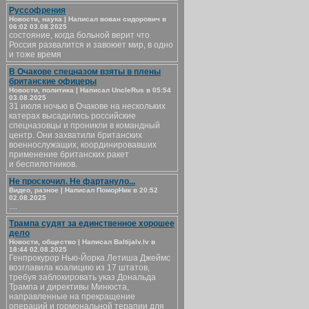
Руссофрения
Новости, наука | Написал вован сидорович в
06:02 03.08.2025
состояние, когда больной верит что
Россия развалится и завоюет мир, в одно
и тоже время
В Очакове спецназом взяты в плены
британские офицеры
Новости, политика | Написал UncleRus в 05:54
03.08.2025
31 июля ночью в Очакове на нескольких
катерах высадились российские
спецназовцы и проникли в командный
центр. Они захватили британских
военнослужащих, координировавших
применение британских ракет
и беспилотников.
Не проскочил. Не фартануло...
Видео, разное | Написал ПоморНик в 20:52
02.08.2025
....
Трампа судят за единственное хорошее
дело
Новости, общество | Написал Baltijalv.lv в
18:44 02.08.2025
Генпрокурор Нью-Йорка Летиша Джеймс
возглавила коалицию из 17 штатов,
требуя заблокировать указ Дональда
Трампа и директивы Минюста,
направленные на прекращение
операций и гормональной терапии для