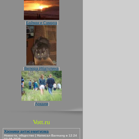
[
Баймак и Самара
]
[
Вилюра Ибатулина
]
[
Аркаим
]
Vott.ru
Хроники антисемитизма
Новости, общество | Написал Barmang в 12:24
03.08.2025