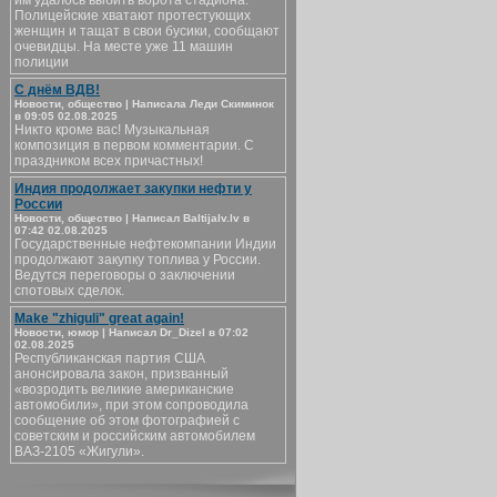
им удалось выбить ворота стадиона.
Полицейские хватают протестующих
женщин и тащат в свои бусики, сообщают
очевидцы. На месте уже 11 машин
полиции
С днём ВДВ!
Новости, общество | Написала Леди Скиминок
в 09:05 02.08.2025
Никто кроме вас! Музыкальная
композиция в первом комментарии. С
праздником всех причастных!
Индия продолжает закупки нефти у
России
Новости, общество | Написал Baltijalv.lv в
07:42 02.08.2025
Государственные нефтекомпании Индии
продолжают закупку топлива у России.
Ведутся переговоры о заключении
спотовых сделок.
Make "zhiguli" great again!
Новости, юмор | Написал Dr_Dizel в 07:02
02.08.2025
Республиканская партия США
анонсировала закон, призванный
«возродить великие американские
автомобили», при этом сопроводила
сообщение об этом фотографией с
советским и российским автомобилем
ВАЗ-2105 «Жигули».