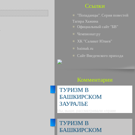
Ссылки
"Попаданцы". Серия повестей
Тагира Хажина
Официальный сайт "БВ"
.
Чемпионат.ру
ХК "Салават Юлаев"
baimak.ru
Сайт Введенского прихода
Комментарии
ТУРИЗМ В
БАШКИРСКОМ
ЗАУРАЛЬЕ
Мы, выше, рассматривали «праве
ТУРИЗМ В
БАШКИРСКОМ