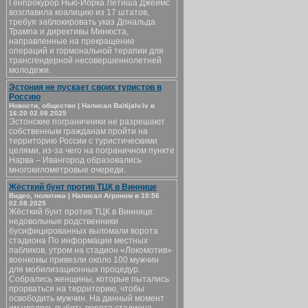
Генпрокурор Нью-Йорка Летиша Джеймс
возглавила коалицию из 17 штатов,
требуя заблокировать указ Дональда
Трампа и директивы Минюста,
направленные на прекращение
операций и гормональной терапии для
трансгендерной несовершеннолетней
молодежи.
Эстония не пускает своих туристов в
Россию
Новости, общество | Написал Baltijalv.lv в
16:20 02.08.2025
Эстонские пограничники не разрешают
собственным гражданам пройти на
территорию России с туристическими
целями, из-за чего на пограничном пункте
Нарва – Ивангород образовались
многокилометровые очереди.
Жёсткий бунт против ТЦК в Виннице
Видео, политика | Написал Агроном в 10:56
02.08.2025
Жёсткий бунт против ТЦК в Виннице:
недовольные родственники
бусифицированных выломали ворота
стадиона По информации местных
пабликов, утром на стадион «Локомотив»
военкомы привезли около 100 мужчин
для мобилизационных процедур.
Собрались женщины, которые пытались
прорваться на территорию, чтобы
освободить мужчин. На данный момент