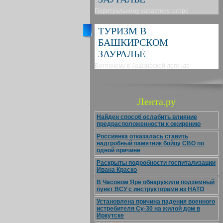
Поритуальному характеру, остро
ТУРИЗМ В
БАШКИРСКОМ
ЗАУРАЛЬЕ
Вотпочему в башкирской легенде
Лента.ру
Найден способ ослабить влияние
предрасположенности к ожирению
Россиянка отказалась ставить
надгробный памятник бойцу СВО по
одной причине
Раскрыты подробности госпитализации
Ивана Краско
В Часовом Яре обнаружили подземный
пункт ВСУ с инструкторами из НАТО
Установлена причина падения военного
истребителя Су-30 на жилой дом в
Иркутске