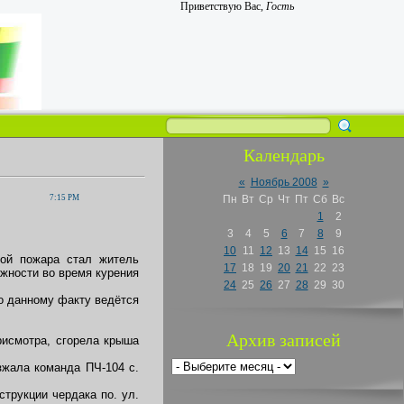
Приветствую Вас
,
Гость
Календарь
«
Ноябрь 2008
»
7:15 PM
Пн
Вт
Ср
Чт
Пт
Сб
Вс
1
2
3
4
5
6
7
8
9
10
11
12
13
14
15
16
вой пожара стал житель
17
18
19
20
21
22
23
ожности во время курения
24
25
26
27
28
29
30
По данному факту ведётся
Архив записей
присмотра, сгорела крыша
зжала команда ПЧ-104 с.
струкции чердака по. ул.