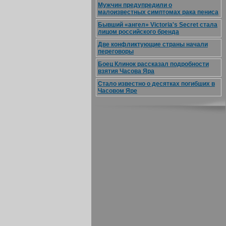
Мужчин предупредили о
малоизвестных симптомах рака пениса
Бывший «ангел» Victoria's Secret стала
лицом российского бренда
Две конфликтующие страны начали
переговоры
Боец Клинок рассказал подробности
взятия Часова Яра
Стало известно о десятках погибших в
Часовом Яре