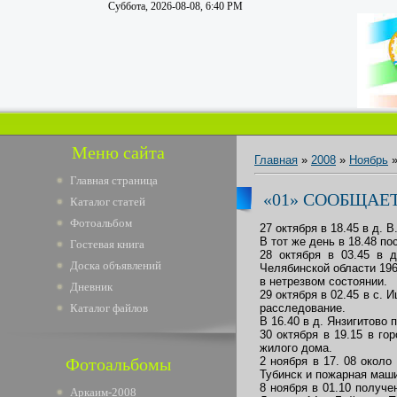
Суббота, 2026-08-08, 6:40 PM
Меню сайта
Главная
»
2008
»
Ноябрь
Главная страница
«01» СООБЩАЕ
Каталог статей
Фотоальбом
27 октября в 18.45 в д. 
В тот же день в 18.48 п
Гостевая книга
28 октября в 03.45 в 
Доска объявлений
Челябинской области 196
в нетрезвом состоянии.
Дневник
29 октября в 02.45 в с.
Каталог файлов
расследование.
В 16.40 в д. Янзигитово 
30 октября в 19.15 в го
жилого дома.
Фотоальбомы
2 ноября в 17. 08 окол
Тубинск и пожарная маш
8 ноября в 01.10 получе
Аркаим-2008