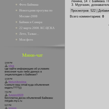
Ленина, 14 г. Баймака. 
Фото Баймака
З. Муртазин, дознавател
Новогодняя прогулка по
Просмотров
: 522 |
Добав
Москве-2008
Всего комментариев
:
0
Баймак и Самара
22 марта 2008. КС-ЦСКА
Лето, Талкас...
Мои фото
Мини-чат