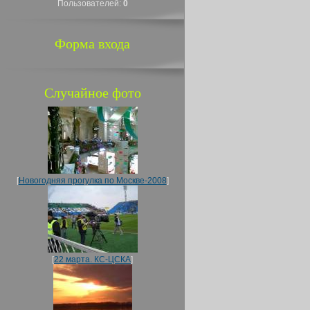
Пользователей:
0
Форма входа
Случайное фото
[
Новогодняя прогулка по Москве-2008
]
[
22 марта. КС-ЦСКА
]