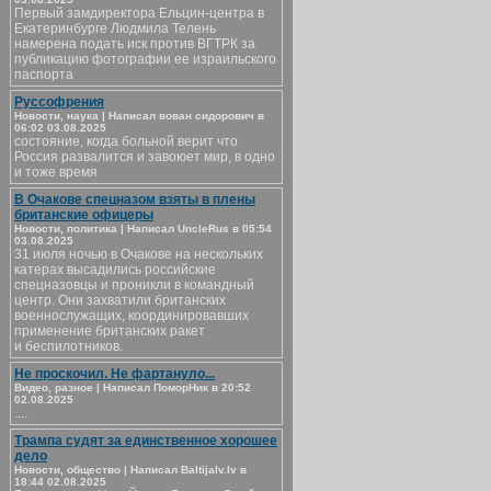
Первый замдиректора Ельцин-центра в
Екатеринбурге Людмила Телень
намерена подать иск против ВГТРК за
публикацию фотографии ее израильского
паспорта
Руссофрения
Новости, наука | Написал вован сидорович в
06:02 03.08.2025
состояние, когда больной верит что
Россия развалится и завоюет мир, в одно
и тоже время
В Очакове спецназом взяты в плены
британские офицеры
Новости, политика | Написал UncleRus в 05:54
03.08.2025
31 июля ночью в Очакове на нескольких
катерах высадились российские
спецназовцы и проникли в командный
центр. Они захватили британских
военнослужащих, координировавших
применение британских ракет
и беспилотников.
Не проскочил. Не фартануло...
Видео, разное | Написал ПоморНик в 20:52
02.08.2025
....
Трампа судят за единственное хорошее
дело
Новости, общество | Написал Baltijalv.lv в
18:44 02.08.2025