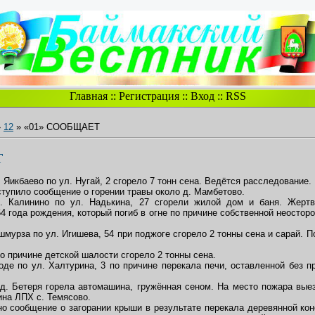
Главная
::
Регистрация
::
Вход
::
RSS
»
12
» «01» СООБЩАЕТ
Т
В. Яикбаево по ул. Нугай, 2 сгорело 7 тонн сена. Ведётся расследование.
оступило сообщение о горении травы около д. Мамбетово.
д. Калинино по ул. Надькина, 27 сгорели жилой дом и баня. Жерт
4 года рождения, который погиб в огне по причине собственной неостор
 Ишмурза по ул. Игишева, 54 при поджоге сгорело 2 тонны сена и сарай. 
по причине детской шалости сгорело 2 тонны сена.
роде по ул. Халтурина, 3 по причине перекала печи, оставленной без 
о д. Бетеря горела автомашина, гружённая сеном. На место пожара вые
ина ЛПХ с. Темясово.
но сообщение о загорании крыши в результате перекала деревянной кон