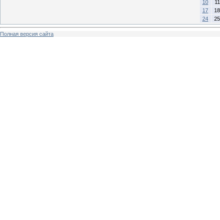
10
11
17
18
24
25
Полная версия сайта