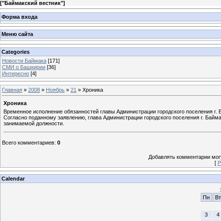
[
"Баймакский вестник"
]
Форма входа
Меню сайта
Categories
Новости Баймака
[171]
СМИ о Башкирии
[36]
Интересно
[4]
Главная
»
2008
»
Ноябрь
»
21
» Хроника
Хроника
Временное исполнение обязанностей главы Администрации городского поселения г.
Согласно поданному заявлению, глава Администрации городского поселения г. Байм
занимаемой должности.
Всего комментариев
:
0
Добавлять комментарии могу
[
Р
Calendar
Пн
Вт
3
4