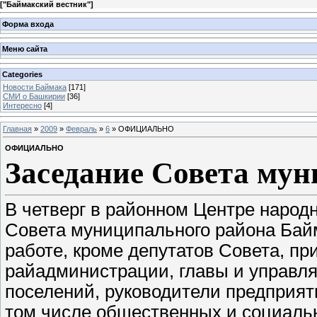
[
"Баймакский вестник"
]
Форма входа
Меню сайта
Categories
Новости Баймака
[171]
СМИ о Башкирии
[36]
Интересно
[4]
Главная
»
2009
»
Февраль
»
6
» ОФИЦИАЛЬНО
ОФИЦИАЛЬНО
Заседание Совета му
В четверг в районном Центре народн
Совета муниципального района Байм
работе, кроме депутатов Совета, пр
райадминистрации, главы и управля
поселений, руководители предприяти
том числе общественных и социаль