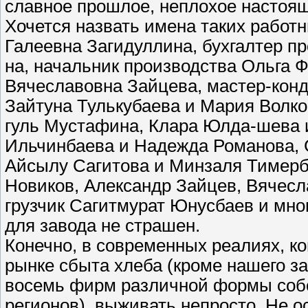
славное прошлое, неплохое настоящ
Хочется назвать имена таких работн
Галеевна Загидуллина, бухгалтер п
на, начальник производства Ольга
Вячеславовна Зайцева, мастер-кон
Зайтуна Тулькубаева и Мария Волк
гуль Мустафина, Клара Юлда-шева 
Ильчинбаева и Надежда Романова, 
Айсылу Сагитова и Минзаля Тимербу
Новиков, Александр Зайцев, Вячесл
грузчик Сагитмурат Юнусбаев и мног
для завода не страшен.
Конечно, в современных реалиях, ко
рынке сбыта хлеба (кроме нашего з
восемь фирм различной формы собст
регионов), выживать непросто. Не 