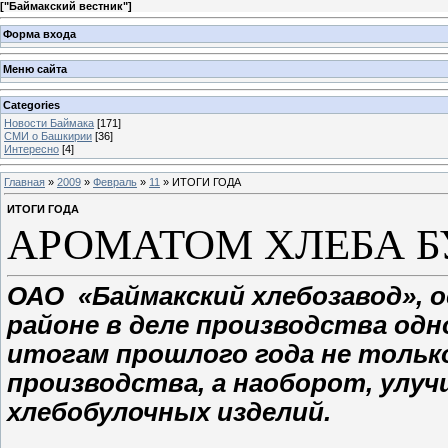
[
"Баймакский вестник"
]
Форма входа
Меню сайта
Categories
Новости Баймака
[171]
СМИ о Башкирии
[36]
Интересно
[4]
Главная
»
2009
»
Февраль
»
11
» ИТОГИ ГОДА
ИТОГИ ГОДА
АРОМАТОМ ХЛЕБА Б
ОАО «Баймакский хлебозавод», 
районе в деле производства одн
итогам прошлого года не тольк
производства, а наоборот, улу
хлебобулочных изделий.