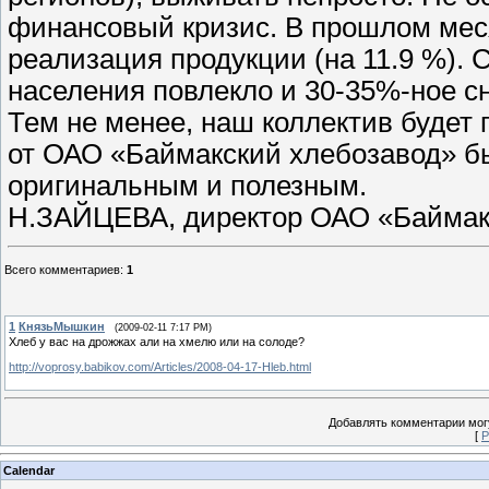
финансовый кризис. В прошлом ме
реализация продукции (на 11.9 %).
населения повлекло и 30-35%-ное с
Тем не менее, наш коллектив будет
от ОАО «Баймакский хлебозавод» б
оригинальным и полезным.
Н.ЗАЙЦЕВА, директор ОАО «Баймак
Всего комментариев
:
1
1
КнязьМышкин
(2009-02-11 7:17 PM)
Хлеб у вас на дрожжах али на хмелю или на солоде?
http://voprosy.babikov.com/Articles/2008-04-17-Hleb.html
Добавлять комментарии могу
[
Р
Calendar