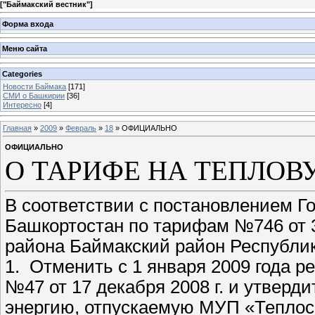
[
"Баймакский вестник"
]
Форма входа
Меню сайта
Categories
Новости Баймака
[171]
СМИ о Башкирии
[36]
Интересно
[4]
Главная
»
2009
»
Февраль
»
18
» ОФИЦИАЛЬНО
ОФИЦИАЛЬНО
О ТАРИФЕ НА ТЕПЛОВ
В соответствии с постановлением Г
Башкортостан по тарифам №746 от 3
района Баймакский район Республ
1. Отменить с 1 января 2009 года 
№47 от 17 декабря 2008 г. и утверди
энергию, отпускаемую МУП «Теплосет