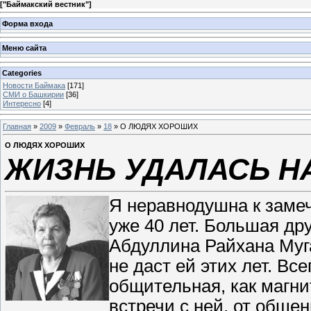
[
"Баймакский вестник"
]
Форма входа
Меню сайта
Categories
Новости Баймака
[171]
СМИ о Башкирии
[36]
Интересно
[4]
Главная
»
2009
»
Февраль
»
18
» О ЛЮДЯХ ХОРОШИХ
О ЛЮДЯХ ХОРОШИХ
ЖИЗНЬ УДАЛАСЬ Н
Я неравнодушна к заме
уже 40 лет. Большая дру
Абдуллина Райхана Муга
не даст ей этих лет. Вс
общительная, как магни
встречи с ней, от обще