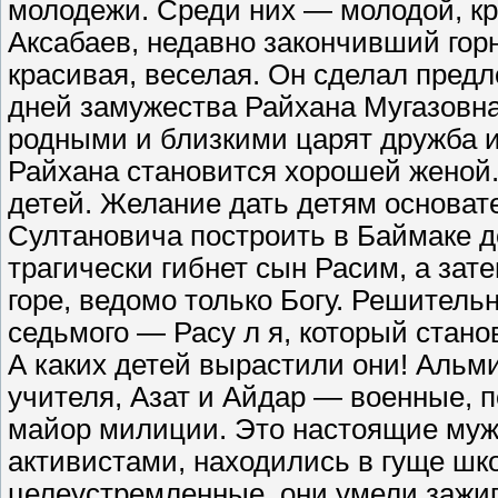
молодежи. Среди них — молодой, к
Аксабаев, недавно закончивший гор
красивая, веселая. Он сделал пред
дней замужества Райхана Мугазовна
родными и близкими царят дружба 
Райхана становится хорошей женой.
детей. Желание дать детям основат
Султановича построить в Баймаке д
трагически гибнет сын Расим, а зат
горе, ведомо только Богу. Решитель
седьмого — Расу л я, который стан
А каких детей вырастили они! Альм
учителя, Азат и Айдар — военные, п
майор милиции. Это настоящие муж
активистами, находились в гуще шк
целеустремленные, они умели зажига