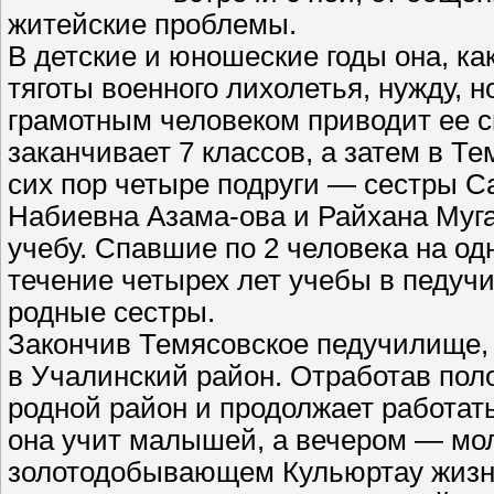
житейские проблемы.
В детские и юношеские годы она, ка
тяготы военного лихолетья, нужду, н
грамотным человеком приводит ее с
заканчивает 7 классов, а затем в 
сих пор четыре подруги — сестры 
Набиевна Азама-ова и Райхана Муг
учебу. Спавшие по 2 человека на о
течение четырех лет учебы в педучи
родные сестры.
Закончив Темясовское педучилище,
в Учалинский район. Отработав пол
родной район и продолжает работат
она учит малышей, а вечером — мо
золотодобывающем Кульюртау жизнь