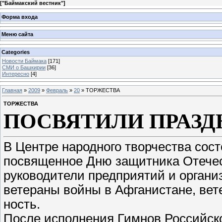
[
"Баймакский вестник"
]
Форма входа
Меню сайта
Categories
Новости Баймака
[171]
СМИ о Башкирии
[36]
Интересно
[4]
Главная
»
2009
»
Февраль
»
20
» ТОРЖЕСТВА
ТОРЖЕСТВА
ПОСВЯТИЛИ ПРАЗД
В Центре народного творчества сос
посвященное Дню защитника Отечес
руководители предприятий и орган
ветераны войны в Афганистане, вет
ность.
После исполнения Гимнов Российск