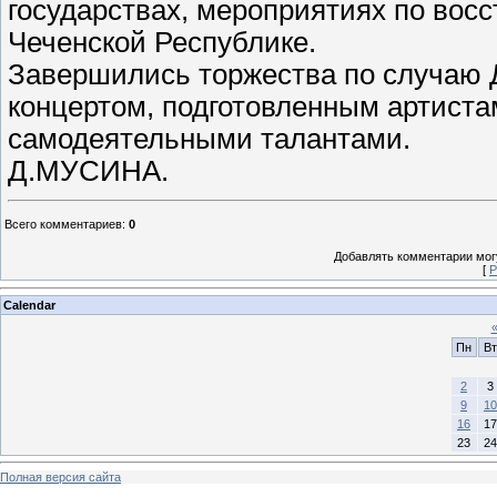
государствах, мероприятиях по вос
Чеченской Республике.
Завершились торжества по случаю 
концертом, подготовленным артиста
самодеятельными талантами.
Д.МУСИНА.
Всего комментариев
:
0
Добавлять комментарии могу
[
Р
Calendar
Пн
Вт
2
3
9
10
16
17
23
24
Полная версия сайта