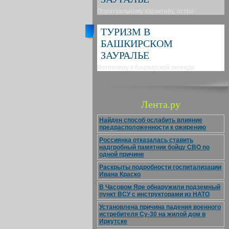
Поритуальному характеру, остро
ТУРИЗМ В
БАШКИРСКОМ
ЗАУРАЛЬЕ
Вотпочему в башкирской легенде
Лента.ру
Найден способ ослабить влияние
предрасположенности к ожирению
Россиянка отказалась ставить
надгробный памятник бойцу СВО по
одной причине
Раскрыты подробности госпитализации
Ивана Краско
В Часовом Яре обнаружили подземный
пункт ВСУ с инструкторами из НАТО
Установлена причина падения военного
истребителя Су-30 на жилой дом в
Иркутске