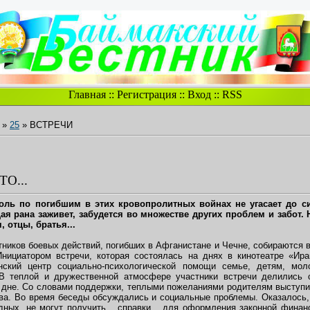
Главная
::
Регистрация
::
Вход
::
RSS
»
25
» ВСТРЕЧИ
О...
Боль по погибшим в этих кровопролитных войнах не угасает до си
я рана заживет, забудется во множестве других проблем и забот. Н
 отцы, братья...
ников боевых действий, погибших в Афганистане и Чечне, собираются в 
нициатором встречи, которая состоялась на днях в кинотеатре «Ира
ский центр социально-психологической помощи семье, детям, мол
 В теплой и дружественной атмосфере участники встречи делились 
 дне. Со словами поддержки, теплыми пожеланиями родителям выступ
. Во время беседы обсуждались и социальные проблемы. Оказалось, 
одных, не могут получить справки для оформления законной финан