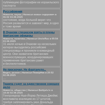
публикацию фотографии ее израильского
паспорта
Руссофрения
Новости, наука | Написал вован сидорович в
06:02 03.08.2025
состояние, когда больной верит что
Россия развалится и завоюет мир, в одно
и тоже время
В Очакове спецназом взяты в плены
британские офицеры
Новости, политика | Написал UncleRus в 05:54
03.08.2025
31 июля ночью в Очакове на нескольких
катерах высадились российские
спецназовцы и проникли в командный
центр. Они захватили британских
военнослужащих, координировавших
применение британских ракет
и беспилотников.
Не проскочил. Не фартануло...
Видео, разное | Написал ПоморНик в 20:52
02.08.2025
....
Трампа судят за единственное хорошее
дело
Новости, общество | Написал Baltijalv.lv в
18:44 02.08.2025
Генпрокурор Нью-Йорка Летиша Джеймс
возглавила коалицию из 17 штатов,
требуя заблокировать указ Дональда