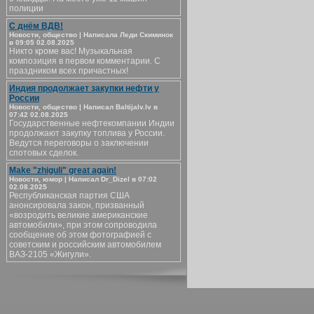
полиции
С днём ВДВ!
Новости, общество | Написала Леди Скиминок
в 09:05 02.08.2025
Никто кроме вас! Музыкальная
композиция в первом комментарии. С
праздником всех причастных!
Индия продолжает закупки нефти у
России
Новости, общество | Написал Baltijalv.lv в
07:42 02.08.2025
Государственные нефтекомпании Индии
продолжают закупку топлива у России.
Ведутся переговоры о заключении
спотовых сделок.
Make "zhiguli" great again!
Новости, юмор | Написал Dr_Dizel в 07:02
02.08.2025
Республиканская партия США
анонсировала закон, призванный
«возродить великие американские
автомобили», при этом сопроводила
сообщение об этом фотографией с
советским и российским автомобилем
ВАЗ-2105 «Жигули».