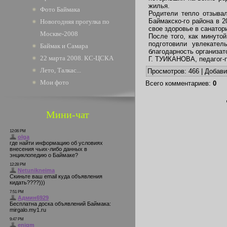
жилья.
Фото Баймака
Родители тепло отзыва
Баймакско-го района в 
Новогодняя прогулка по
свое здоровье в санатор
Москве-2008
После того, как минуто
подготовили увлекате
Баймак и Самара
благодарность организат
22 марта 2008. КС-ЦСКА
Г. ТУИКАНОВА, педагог-
Лето, Талкас...
Просмотров
: 466 |
Добав
Мои фото
Всего комментариев
:
0
Мини-чат