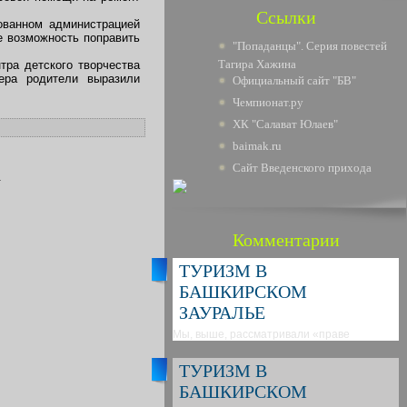
Ссылки
ованном администрацией
е возможность поправить
"Попаданцы". Серия повестей
Тагира Хажина
тра детского творчества
ера родители выразили
Официальный сайт "БВ"
Чемпионат.ру
ХК "Салават Юлаев"
baimak.ru
Сайт Введенского прихода
.
Комментарии
ТУРИЗМ В
БАШКИРСКОМ
ЗАУРАЛЬЕ
Мы, выше, рассматривали «праве
ТУРИЗМ В
БАШКИРСКОМ