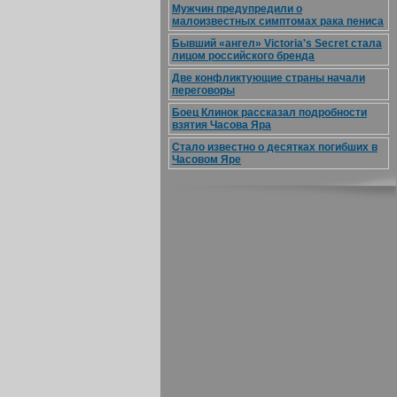
Мужчин предупредили о
малоизвестных симптомах рака пениса
Бывший «ангел» Victoria's Secret стала
лицом российского бренда
Две конфликтующие страны начали
переговоры
Боец Клинок рассказал подробности
взятия Часова Яра
Стало известно о десятках погибших в
Часовом Яре