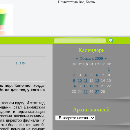
Приветствую Вас
,
Гость
Календарь
«
Февраль 2009
»
6:15 PM
Пн
Вт
Ср
Чт
Пт
Сб
Вс
1
2
3
4
5
6
7
8
9
10
11
12
13
14
15
х пор. Конечно, когда-
16
17
18
19
20
21
22
о не для тех, у кого на
23
24
25
26
27
28
тесном кругу. И этот год
ндык», стал Баймакский
Архив записей
одежи и администрация
своими воспоминаниями,
ила директор филиала ГУ
что большинство семей,
совой помощи на ремонт