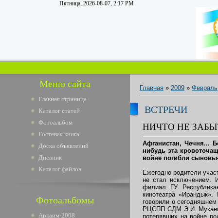
Пятница, 2026-08-07, 2:17 PM
Меню сайта
Главная
»
2009
»
Февраль
Главная страница
ВСТРЕЧИ
Каталог статей
Фотоальбом
НИЧТО НЕ ЗАБЫТ
Гостевая книга
Афганистан, Чечня... 
Доска объявлений
нибудь эта кровоточаща
Дневник
войне погибли сыновья,
Каталог файлов
Ежегодно родители участ
не стал исключением. И
филиал ГУ Республикан
кинотеатра «Ирандык».
Фотоальбомы
говорили о сегодняшнем
РЦСПП СДМ Э.И. Мукаева
Аркаим-2008
потерявших на войне р