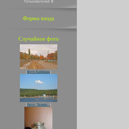
Пользователей:
0
Форма входа
Случайное фото
[
Фото Баймака
]
[
Лето, Талкас...
]