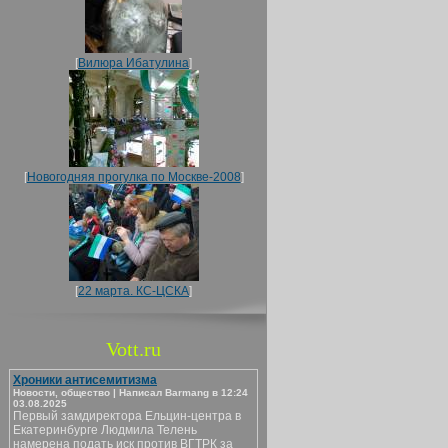
[
Вилюра Ибатулина
]
[
Новогодняя прогулка по Москве-2008
]
[
22 марта. КС-ЦСКА
]
Vott.ru
Хроники антисемитизма
Новости, общество | Написал Barmang в 12:24
03.08.2025
Первый замдиректора Ельцин-центра в
Екатеринбурге Людмила Телень
намерена подать иск против ВГТРК за