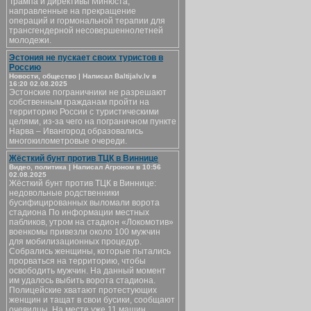
Трампа и директивы Минюста,
направленные на прекращение
операций и гормональной терапии для
трансгендерной несовершеннолетней
молодежи.
Эстония не пускает своих туристов в
Россию
Новости, общество | Написал Baltijalv.lv в
16:20 02.08.2025
Эстонские пограничники не разрешают
собственным гражданам пройти на
территорию России с туристическими
целями, из-за чего на пограничном пункте
Нарва – Ивангород образовались
многокилометровые очереди.
Жёсткий бунт против ТЦК в Виннице
Видео, политика | Написал Агроном в 10:56
02.08.2025
Жёсткий бунт против ТЦК в Виннице:
недовольные родственники
бусифицированных выломали ворота
стадиона По информации местных
пабликов, утром на стадион «Локомотив»
военкомы привезли около 100 мужчин
для мобилизационных процедур.
Собрались женщины, которые пытались
прорваться на территорию, чтобы
освободить мужчин. На данный момент
им удалось выбить ворота стадиона.
Полицейские хватают протестующих
женщин и тащат в свои бусики, сообщают
очевидцы. На месте уже 11 машин