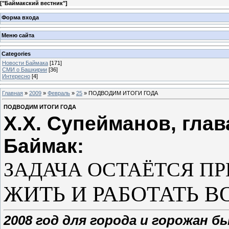
[
"Баймакский вестник"
]
Форма входа
Меню сайта
Categories
Новости Баймака
[171]
СМИ о Башкирии
[36]
Интересно
[4]
Главная
»
2009
»
Февраль
»
25
» ПОДВОДИМ ИТОГИ ГОДА
ПОДВОДИМ ИТОГИ ГОДА
Х.Х. Супейманов, глав
Баймак:
ЗАДАЧА ОСТАЁТСЯ ПР
ЖИТЬ И РАБОТАТЬ В
2008 год для города и горожан 