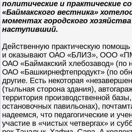
политические и практические с
«Баймакского вестника» хотело
моментах городского хозяйства 
наступивший.
Действенную практическую помощь г
и оказывают ОАО «БЛИЗ», ООО «ПМ
ОАО «Баймакский хлебозавод» (по 
ОАО «Башкирнефтепродукт» (по обн
другие. Есть некоторая «незаверше
(тыльная сторона здания), автогар
территория производственной базы
остановочных павильонах), почтамт
надеемся, что педагогические и уч
участие в «чистых четвергах» и суб
рек Таналык, Хафиз, Сара. А колле