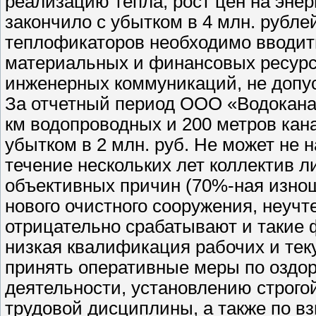
реализацию тепла, рост цен на энер
закончило с убытком в 4 млн. рубле
теплофикаторов необходимо вводи
материальных и финансовых ресурс
инженерных коммуникаций, не допус
За отчетный период ООО «Водокана
км водопроводных и 200 метров кана
убытком в 2 млн. руб. Не может не н
течение нескольких лет коллектив л
объективных причин (70%-ная изно
нового очистного сооружения, неучт
отрицательно срабатывают и такие ф
низкая квалификация рабочих и тек
принять оперативные меры по оздо
деятельности, установлению строго
трудовой дисциплины, а также по в