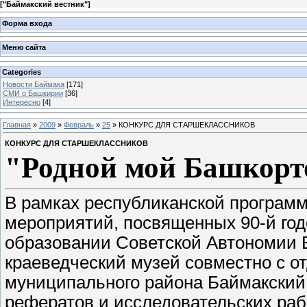
[
"Баймакский вестник"
]
Форма входа
Меню сайта
Categories
Новости Баймака
[171]
СМИ о Башкирии
[36]
Интересно
[4]
Главная
»
2009
»
Февраль
»
25
» КОНКУРС ДЛЯ СТАРШЕКЛАССНИКОВ
КОНКУРС ДЛЯ СТАРШЕКЛАССНИКОВ
"Родной мой Башкорт
В рамках республиканской програм
мероприятий, посвященных 90-й го
образовании Советской Автономии 
краеведческий музей совместно с 
муниципального района Баймакский 
рефератов и исследовательских раб