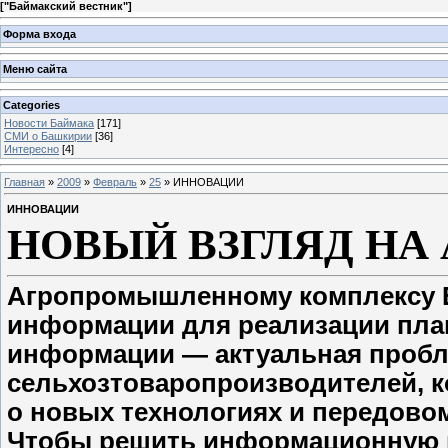
[
"Баймакский вестник"
]
Форма входа
Меню сайта
Categories
Новости Баймака
[171]
СМИ о Башкирии
[36]
Интересно
[4]
Главная
»
2009
»
Февраль
»
25
» ИННОВАЦИИ
ИННОВАЦИИ
НОВЫЙ ВЗГЛЯД НА
Агропромышленному комплексу Б
информации для реализации план
информации — актуальная пробл
сельхозтоваропроизводителей, к
о новых технологиях и передовом
Чтобы решить информационную п