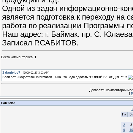
Одной из задач информационно-конс
является подготовка к переходу на
работа по реализации Программы по
Наш адрес: г. Баймак. пр. С. Юлаева, 
Записал Р.САБИТОВ.
Всего комментариев
:
1
1
danielov7
(2009-02-27 3:03 AM)
Если есть недостаток information - ына , то надо сделать "НОВЫЙ ВЗГЛЯД КПК" !!!
Добавлять комментарии могу
[
Р
Calendar
Пн
Вт
2
3
9
10