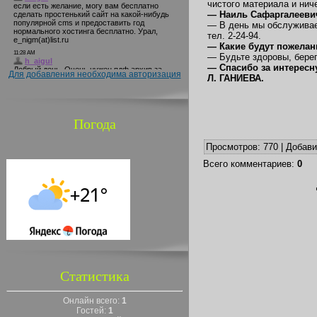
чистого материала и нич
— Наиль Сафаргалеевич
— В день мы обслуживае
тел. 2-24-94.
— Какие будут пожелан
— Будьте здоровы, берег
— Спасибо за интересн
Для добавления необходима авторизация
Л. ГАНИЕВА.
Погода
Просмотров
: 770 |
Добав
Всего комментариев
:
0
Статистика
Онлайн всего:
1
Гостей:
1