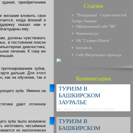
 здания, приобретением
Ссылки
"Попаданцы". Серия повестей
е желание вложить свои
тается, когда близкий и
Тагира Хажина
ддержку оказал нам и
Официальный сайт "БВ"
благодарны ему.
Чемпионат.ру
нам, должны чувствовать
ХК "Салават Юлаев"
рых, в постоянном поиске
мпьютерная диагностика,
baimak.ru
льное лечение. К тому же
Сайт Введенского прихода
меньшая.
протезированием зубов,
 идти дальше. Для этого
 как на обучение, так и
Комментарии
ТУРИЗМ В
вующего зуба. Именно на
БАШКИРСКОМ
ЗАУРАЛЬЕ
тетики дают отличное
Мы, выше, рассматривали «праве
ТУРИЗМ В
щего зуба было возможно
ь изготовить несъёмные
БАШКИРСКОМ
ивается из экологически