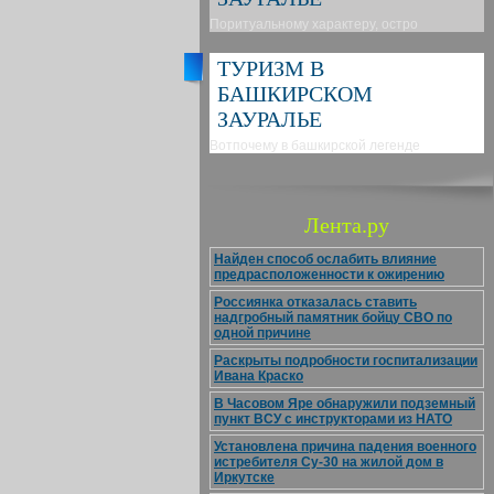
Поритуальному характеру, остро
ТУРИЗМ В
БАШКИРСКОМ
ЗАУРАЛЬЕ
Вотпочему в башкирской легенде
Лента.ру
Найден способ ослабить влияние
предрасположенности к ожирению
Россиянка отказалась ставить
надгробный памятник бойцу СВО по
одной причине
Раскрыты подробности госпитализации
Ивана Краско
В Часовом Яре обнаружили подземный
пункт ВСУ с инструкторами из НАТО
Установлена причина падения военного
истребителя Су-30 на жилой дом в
Иркутске