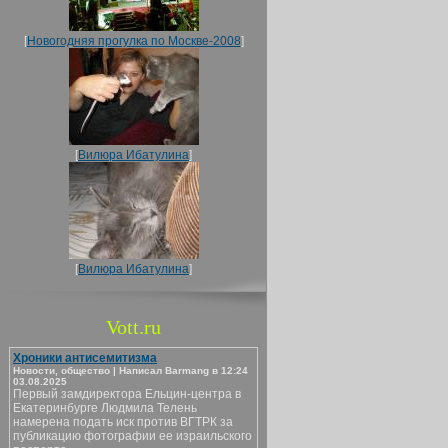
[
Новогодняя прогулка по Москве-2008
]
[
Вилюра Ибатулина
]
[
Вилюра Ибатулина
]
Vott.ru
Хроники антисемитизма
Новости, общество | Написал Barmang в 12:24
03.08.2025
Первый замдиректора Ельцин-центра в
Екатеринбурге Людмила Телень
намерена подать иск против ВГТРК за
публикацию фотографии ее израильского