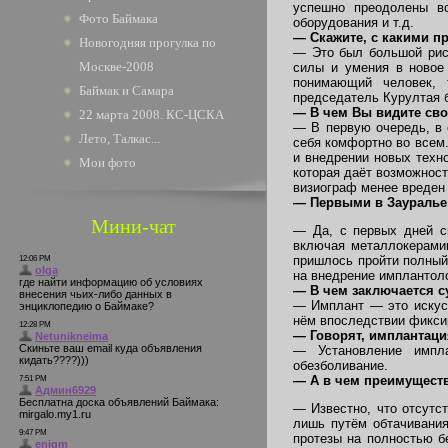
успешно преодолены вс
Фото Баймака
оборудования и т.д.
— Скажите, с какими п
Новогодняя прогулка по
— Это был большой риск
Москве-2008
силы и умения в новое 
понимающий человек, 
Баймак и Самара
председатель Курултая 
— В чем Вы видите сво
22 марта 2008. КС-ЦСКА
— В первую очередь, в 
Лето, Талкас...
себя комфортно во всем.
и внедрении новых техн
Мои фото
которая даёт возможност
визиограф менее вреден 
— Первыми в Зауралье 
Мини-чат
— Да, с первых дней св
включая металлокерамик
пришлось пройти полный 
на внедрение имплантол
— В чем заключается с
— Имплант — это искусс
нём впоследствии фикси
— Говорят, имплантаци
— Установление импла
обезболивание.
— А в чем преимущест
— Известно, что отсутс
лишь путём обтачивания
протезы на полностью б