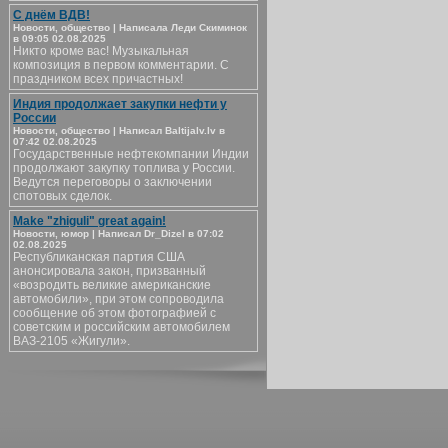
С днём ВДВ!
Новости, общество | Написала Леди Скиминок
в 09:05 02.08.2025
Никто кроме вас! Музыкальная
композиция в первом комментарии. С
праздником всех причастных!
Индия продолжает закупки нефти у
России
Новости, общество | Написал Baltijalv.lv в
07:42 02.08.2025
Государственные нефтекомпании Индии
продолжают закупку топлива у России.
Ведутся переговоры о заключении
спотовых сделок.
Make "zhiguli" great again!
Новости, юмор | Написал Dr_Dizel в 07:02
02.08.2025
Республиканская партия США
анонсировала закон, призванный
«возродить великие американские
автомобили», при этом сопроводила
сообщение об этом фотографией с
советским и российским автомобилем
ВАЗ-2105 «Жигули».