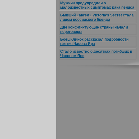
Мужчин предупредили о
малоизвестных симптомах рака пениса
Бывший «ангел» Victoria's Secret стала
лицом российского бренда
Две конфликтующие страны начали
переговоры
Боец Клинок рассказал подробности
взятия Часова Яра
Стало известно о десятках погибших в
Часовом Яре