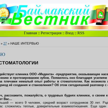
Главная
::
Регистрация
::
Вход
::
RSS
»
27
» НАШЕ ИНТЕРВЬЮ
ЬЮ
 СТОМАТОЛОГИИ
 действует клиника ООО «Медента» -предприятие, оказывающее нас
ечению и протезированию зубов. Появилось оно благодаря усилиям
за плечами немалый опыт работы в стоматологии. Как возникла 
риод её создания и становления? Об этом сегодняшний разговор с 
, расскажите, пожалуйста, о трудовых буднях клиники, о своем к
т Вас...
ьшой — всего 9 человек, средний возраст сотрудников 30 лет. Рад
ас сложились теплые, доверительные взаимоотношения. Еще один 