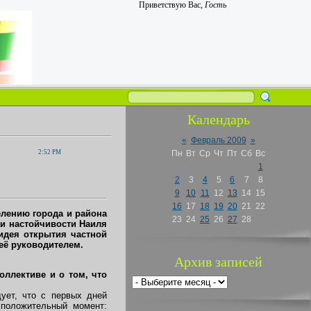
Приветствую Вас
,
Гость
Календарь
«
Февраль 2009
»
2:52 PM
Пн
Вт
Ср
Чт
Пт
Сб
Вс
1
2
3
4
5
6
7
8
9
10
11
12
13
14
15
16
17
18
19
20
21
22
елению города и района
23
24
25
26
27
28
 и настойчивости Наиля
идея открытия частной
её руководителем.
Архив записей
оллективе и о том, что
ует, что с первых дней
положительный момент: