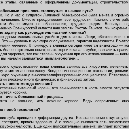
е этапы, связанные с оформлением документации, строительством
роблемами пришлось столкнуться в начале пути?
. Но у нас с супругой Лилианой Минкаировной была мечта и огромно
начинание. Вместе преодолеваем все трудности. Намного легче рабо
тем более медик по образованию, трудится рядом. Большую по
башкир Оренбургской области наш земляк Рустам Габитов. Мы искренне 
ю задачу как руководитель частной клиники?
создании максимальных удобств для клиента. Люди, обратившиеся к 
 Это — уровень и культура обслуживания, гарантия надёжности. Во-вто
ологий лечения. К примеру, в клинике сегодня имеется визиограф — ко
ь более тщательно осматривать корни и каналы зубов, назначить прави
для здоровья, так как степень облучения при его использовании — наи
вы начали заниматься имплантологией...
оего существования наша клиника занималась хирургией, лечением, 
у и метал-лопластмассу. Внедряя инновационные технологии, решили
курс обучения у вы-сококвалифицированных специалистов. Естественно,
огии вложено много физических и финансовых затрат.
уть нового метода лечения?
твенный титановый корень, что ввинчивается в кость вместо отсутст
руется коронка.
я—очень болезненный процесс...
нта не больнее, чем лечение кариеса. Ведь современные анес
во новой технологии?
твие зуба приводит к деформации других. Восстановление отсутствую
 соседних, причём здоровых. А с помощью импланта есть возможност
еззубной челюсти. Ещё один положительный момент: имплант изготавл