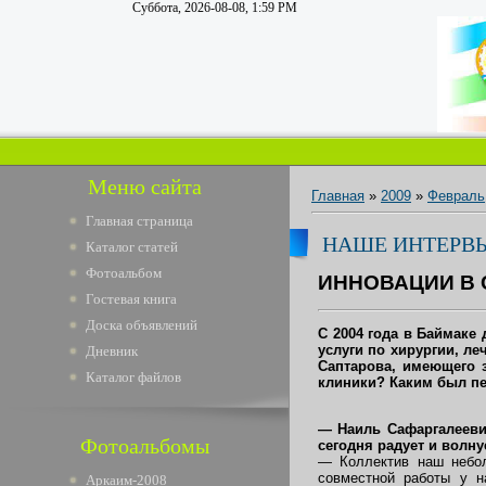
Суббота, 2026-08-08, 1:59 PM
Меню сайта
Главная
»
2009
»
Февраль
Главная страница
НАШЕ ИНТЕРВ
Каталог статей
Фотоальбом
ИННОВАЦИИ В
Гостевая книга
Доска объявлений
С 2004 года в Баймаке
услуги по хирургии, л
Дневник
Саптарова, имеющего 
Каталог файлов
клиники? Каким был пе
— Наиль Сафаргалеевич
Фотоальбомы
сегодня радует и волнуе
— Коллектив наш небол
совместной работы у н
Аркаим-2008