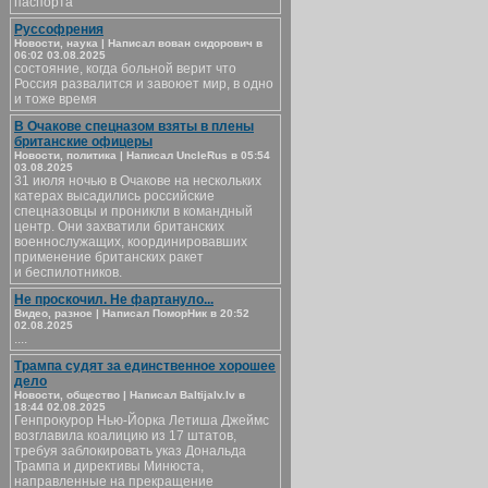
паспорта
Руссофрения
Новости, наука | Написал вован сидорович в
06:02 03.08.2025
состояние, когда больной верит что
Россия развалится и завоюет мир, в одно
и тоже время
В Очакове спецназом взяты в плены
британские офицеры
Новости, политика | Написал UncleRus в 05:54
03.08.2025
31 июля ночью в Очакове на нескольких
катерах высадились российские
спецназовцы и проникли в командный
центр. Они захватили британских
военнослужащих, координировавших
применение британских ракет
и беспилотников.
Не проскочил. Не фартануло...
Видео, разное | Написал ПоморНик в 20:52
02.08.2025
....
Трампа судят за единственное хорошее
дело
Новости, общество | Написал Baltijalv.lv в
18:44 02.08.2025
Генпрокурор Нью-Йорка Летиша Джеймс
возглавила коалицию из 17 штатов,
требуя заблокировать указ Дональда
Трампа и директивы Минюста,
направленные на прекращение