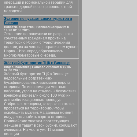
операций и гормональной терапии для
трансгендерной несовершеннолетней
молодежи.
Эстония не пускает своих туристов в
Россию
Новости, общество | Написал Baltijalv.lv в
16:20 02.08.2025
Эстонские пограничники не разрешают
собственным гражданам пройти на
территорию России с туристическими
целями, из-за чего на пограничном пункте
Нарва – Ивангород образовались
многокилометровые очереди.
Жёсткий бунт против ТЦК в Виннице
Видео, политика | Написал Агроном в 10:56
02.08.2025
Жёсткий бунт против ТЦК в Виннице:
недовольные родственники
бусифицированных выломали ворота
стадиона По информации местных
пабликов, утром на стадион «Локомотив»
военкомы привезли около 100 мужчин
для мобилизационных процедур.
Собрались женщины, которые пытались
прорваться на территорию, чтобы
освободить мужчин. На данный момент
им удалось выбить ворота стадиона.
Полицейские хватают протестующих
женщин и тащат в свои бусики, сообщают
очевидцы. На месте уже 11 машин
полиции