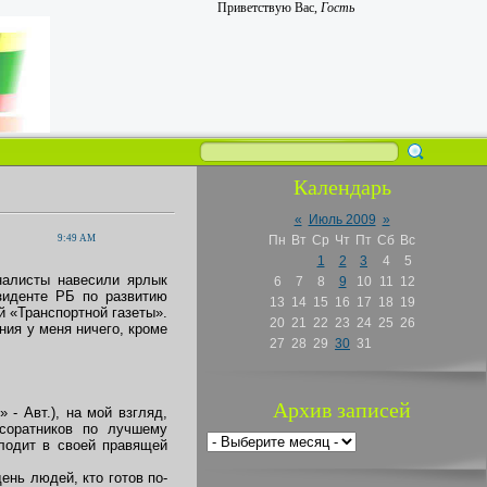
Приветствую Вас
,
Гость
Календарь
«
Июль 2009
»
9:49 AM
Пн
Вт
Ср
Чт
Пт
Сб
Вс
1
2
3
4
5
налисты навесили ярлык
6
7
8
9
10
11
12
зиденте РБ по развитию
13
14
15
16
17
18
19
 «Транспортной газеты».
20
21
22
23
24
25
26
ия у меня ничего, кроме
27
28
29
30
31
Архив записей
- Авт.), на мой взгляд,
 соратников по лучшему
плодит в своей правящей
нь людей, кто готов по-