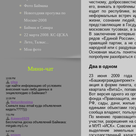
честному, добросовестно
Фото Баймака
его, вникать в проблемы
ездит по республике, в
Новогодняя прогулка по
неформальных встреч ид
Москве-2008
жизни, сознании людей,
представляющие в Госду
Баймак и Самара
московских тусовках, в 
В заключение интервью
22 марта 2008. КС-ЦСКА
рядов «Единой России»,
Лето, Талкас...
правящей партии, а не 
народной или с раздувш
Мои фото
Основная мысль понятна
попробуем разобраться с
Два в одном
Мини-чат
23 июня 2009 года у
«Башкиргражданпроект»
акция в форме пикета,
квартала «Вита1», попа
Вот версия одного из ор
фонда «Правозащита, инф
РФ, сады, дачи, жилые
едиными объектами госу
сообща владеют, пользую
По мнению правозащитн
участки, разрешения на
и МУП «ИСК». Совсем не
выделение земельных
государственный кадас