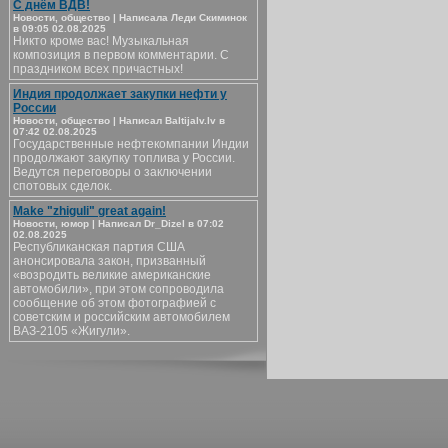
С днём ВДВ!
Новости, общество | Написала Леди Скиминок
в 09:05 02.08.2025
Никто кроме вас! Музыкальная
композиция в первом комментарии. С
праздником всех причастных!
Индия продолжает закупки нефти у
России
Новости, общество | Написал Baltijalv.lv в
07:42 02.08.2025
Государственные нефтекомпании Индии
продолжают закупку топлива у России.
Ведутся переговоры о заключении
спотовых сделок.
Make "zhiguli" great again!
Новости, юмор | Написал Dr_Dizel в 07:02
02.08.2025
Республиканская партия США
анонсировала закон, призванный
«возродить великие американские
автомобили», при этом сопроводила
сообщение об этом фотографией с
советским и российским автомобилем
ВАЗ-2105 «Жигули».