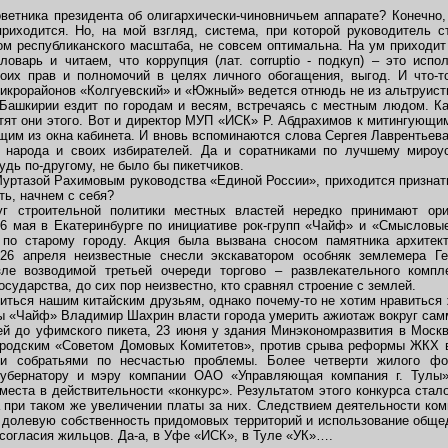
оветника президента об олигархически-чиновничьем аппарате? Конечно,
приходится. Но, на мой взгляд, система, при которой руководитель с
ом республиканского масштаба, не совсем оптимальна. На ум приходит
ловарь и читаем, что коррупция (лат. corruptio - подкуп) – это исп
оих прав и полномочий в целях личного обогащения, выгод. И что-т
микрорайонов «Колгуевский» и «Южный» ведется отнюдь не из альтруист
 Башкирии ездит по городам и весям, встречаясь с местным людом. Ка
отят они этого. Вот и директор МУП «ИСК» Р. Абдрахимов к митингующи
щим из окна кабинета. И вновь вспоминаются слова Сергея Лаврентьева
т народа и своих избирателей. Да и соратниками по лучшему мироус
удь по-другому, не было бы пикетчиков.
уртазой Рахимовым руководства «Единой России», приходится признать,
ть, начнем с себя?
уг строительной политики местных властей нередко принимают ор
6 мая в Екатеринбурге по инициативе рок-групп «Чайф» и «Смысловы
 по старому городу. Акция была вызвана сносом памятника архитек
6 апреля неизвестные снесли экскаватором особняк землемера Ге
зле возводимой третьей очереди торгово – развлекательного компл
осударства, до сих пор неизвестно, кто сравнял строение с землей.
иться нашим китайским друзьям, однако почему-то не хотим нравиться 
пы «Чайф» Владимир Шахрин власти города умерить ажиотаж вокруг са
ней до уфимского пикета, 23 июня у здания Минэкономразвития в Моск
ородским «Советом Домовых Комитетов», против срыва реформы ЖКХ в
и собратьями по несчастью проблемы. Более четверти жилого фо
губернатору и мэру компании ОАО «Управляющая компания г. Тулы» 
места в действительности «конкурс». Результатом этого конкурса стал
а при таком же увеличении платы за них. Следствием деятельности ком
долевую собственность придомовых территорий и использование обще
согласия жильцов. Да-а, в Уфе «ИСК», в Туле «УК»….