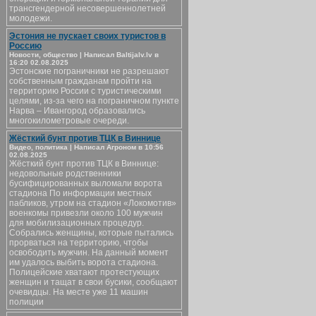
трансгендерной несовершеннолетней
молодежи.
Эстония не пускает своих туристов в
Россию
Новости, общество | Написал Baltijalv.lv в
16:20 02.08.2025
Эстонские пограничники не разрешают
собственным гражданам пройти на
территорию России с туристическими
целями, из-за чего на пограничном пункте
Нарва – Ивангород образовались
многокилометровые очереди.
Жёсткий бунт против ТЦК в Виннице
Видео, политика | Написал Агроном в 10:56
02.08.2025
Жёсткий бунт против ТЦК в Виннице:
недовольные родственники
бусифицированных выломали ворота
стадиона По информации местных
пабликов, утром на стадион «Локомотив»
военкомы привезли около 100 мужчин
для мобилизационных процедур.
Собрались женщины, которые пытались
прорваться на территорию, чтобы
освободить мужчин. На данный момент
им удалось выбить ворота стадиона.
Полицейские хватают протестующих
женщин и тащат в свои бусики, сообщают
очевидцы. На месте уже 11 машин
полиции