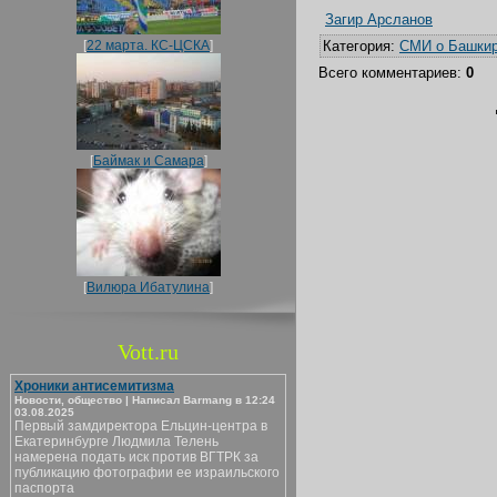
Загир Арсланов
[
22 марта. КС-ЦСКА
]
Категория
:
СМИ о Башки
Всего комментариев
:
0
[
Баймак и Самара
]
[
Вилюра Ибатулина
]
Vott.ru
Хроники антисемитизма
Новости, общество | Написал Barmang в 12:24
03.08.2025
Первый замдиректора Ельцин-центра в
Екатеринбурге Людмила Телень
намерена подать иск против ВГТРК за
публикацию фотографии ее израильского
паспорта