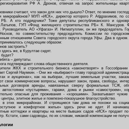
егионразвития РФ А. Дронов, отвечая на запрос жительницы квар
овники считают, что закон для них что дышло? Ответ, по мнению господ
ки микрорайонов? МУП «ИСК», директор которого Р. Абдрахимов, по с
) РБ. А кто подрядчики? Тоже депутаты республиканского и одно
 Латыпов, ГУП «Фонд жилищного строительства РБ» К. Мансуров. 
. Руководитель АО «Уфагаз» И. Нигматуллин, он же председатель Го
ков, по совместительству председатель Комиссии по городскому 
ным отношениям Совета городского округа города Уфы. Два в одном.
е принималось следующим образом:
онов застроить?
и здесь же, в Курултае сидят.
е будет?
ребята – депутаты.
лога подтверждают слова общественного деятеля.
дители ЖКХ и строительного бизнеса «законотворят» в Госсобрании
итает Сергей Наумкин. - Они же «выбирают» главу городской администраци
гах и аукционах», как на выборах, лучшие земельные участки, зака
ют свои коммерческие вопросы, нарушают закон, права, свободы, инте
льных договоров аренды, навязанных сверху формальных ТСЖ, объ
 автостоянки «пустырями», гаражи, дома и рынки «самостроем», х
ительно опасные для проживания - «хорошими». Захватывают чужие
 центры, элитное жилье и помпезно-показушное благоустройство.
л в этих микрорайонах. И строящиеся там дома не похожи на социа
Доступное и комфортное жилье» здесь речи не идет. И начинае
итные коттеджи и квартиры на месте бывших садов «ИСК» продает по
тр. Кстати, сами садоводы, по их словам, никакой компенсации не получ
алогии