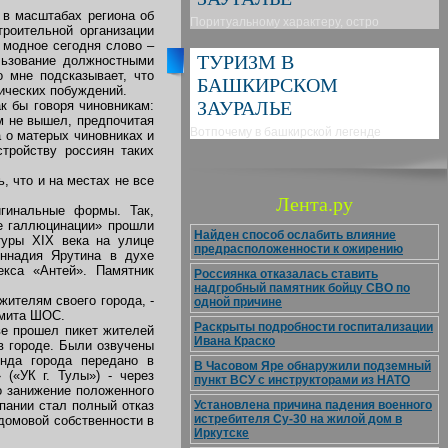
 в масштабах региона об
Поритуальному характеру, остро
троительной организации
 модное сегодня слово –
ТУРИЗМ В
ользование должностными
о мне подсказывает, что
БАШКИРСКОМ
ических побуждений.
ЗАУРАЛЬЕ
к бы говоря чиновникам:
м не вышел, предпочитая
Вотпочему в башкирской легенде
 о матерых чиновниках и
тройству россиян таких
 что и на местах не все
Лента.ру
игинальные формы. Так,
е галлюцинации» прошли
Найден способ ослабить влияние
туры XIX века на улице
предрасположенности к ожирению
ннадия Ярутина в духе
екса «Антей». Памятник
Россиянка отказалась ставить
надгробный памятник бойцу СВО по
жителям своего города, -
одной причине
ммита ШОС.
Раскрыты подробности госпитализации
ве прошел пикет жителей
Ивана Краско
 городе. Были озвучены
нда города передано в
В Часовом Яре обнаружили подземный
(«УК г. Тулы») - через
пункт ВСУ с инструкторами из НАТО
о занижение положенного
Установлена причина падения военного
пании стал полный отказ
истребителя Су-30 на жилой дом в
домовой собственности в
Иркутске