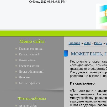
Суббота, 2026-08-08, 9:31 PM
Меню сайта
Главная
»
2009
»
Июль
»
Главная страница
МОЖЕТ БЫТЬ, 
Каталог статей
Фотоальбом
Постепенно утихают ст
«скандального». Коммен
Гостевая книга
гражданского общества С
Доска объявлений
И поддержал позицию пр
респекта, не вызвали, н
Дневник
Каталог файлов
Из сказанного
«По части роли и значи
дутая величина. Ее ве
Фотоальбомы
мироустройству россиян
верхушке матерых чиновн
А вот следующий пассаж:
Аркаим-2008