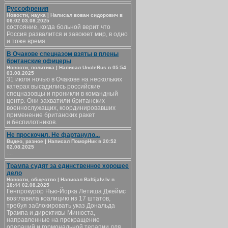
Руссофрения
Новости, наука | Написал вован сидорович в
06:02 03.08.2025
состояние, когда больной верит что
Россия развалится и завоюет мир, в одно
и тоже время
В Очакове спецназом взяты в плены
британские офицеры
Новости, политика | Написал UncleRus в 05:54
03.08.2025
31 июля ночью в Очакове на нескольких
катерах высадились российские
спецназовцы и проникли в командный
центр. Они захватили британских
военнослужащих, координировавших
применение британских ракет
и беспилотников.
Не проскочил. Не фартануло...
Видео, разное | Написал ПоморНик в 20:52
02.08.2025
....
Трампа судят за единственное хорошее
дело
Новости, общество | Написал Baltijalv.lv в
18:44 02.08.2025
Генпрокурор Нью-Йорка Летиша Джеймс
возглавила коалицию из 17 штатов,
требуя заблокировать указ Дональда
Трампа и директивы Минюста,
направленные на прекращение
операций и гормональной терапии для