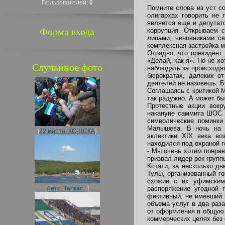
Пользователей:
0
Помните слова из уст с
олигархах говорить не 
является еще и депутат
Форма входа
коррупция. Открываем с
лицами, чиновниками св
комплексная застройка 
Отрадно, что президент
«Делай, как я». Но не х
Случайное фото
наблюдать за происходя
бюрократах, далеких о
деятелей не назовешь. Б
Соглашаясь с критикой М
так радужно. А может бы
Протестные акции вокр
накануне саммита ШОС 
символические поминки
Малышева. В ночь на 2
[
22 марта. КС-ЦСКА
]
эклектики XIX века во
находился под охраной г
- Мы очень хотим понрав
призвал лидер рок-груп
Кстати, за несколько д
Тулы, организованный г
схожие с их уфимским
[
Лето, Талкас...
]
распоряжение угодной 
фиктивный, не имевший 
объема услуг в два раз
от оформления в общую 
коммерческих целях без 