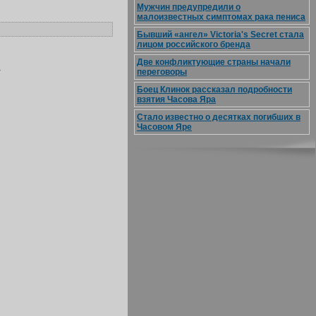
Мужчин предупредили о
малоизвестных симптомах рака пениса
Бывший «ангел» Victoria's Secret стала
лицом российского бренда
Две конфликтующие страны начали
.
переговоры
Боец Клинок рассказал подробности
взятия Часова Яра
Стало известно о десятках погибших в
Часовом Яре