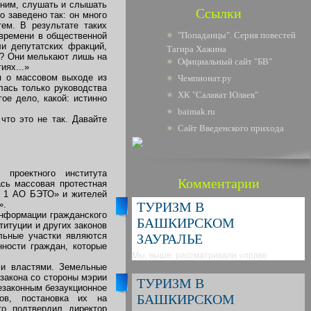
 ним, слушать и слышать
Ссылки
о заведено так: он много
ем. В результате таких
"Попаданцы". Серия повестей
 времени в общественной
и депутатских фракций,
Тагира Хажина
и? Они мелькают лишь на
Официальный сайт "БВ"
иях...»
я о массовом выходе из
Чемпионат.ру
лась только руководства
ХК "Салават Юлаев"
ое дело, какой: истинно
baimak.ru
что это не так. Давайте
Сайт Введенского прихода
проектного института
Комментарии
сь массовая протестная
№ 1 АО БЭТО» и жителей
».
ТУРИЗМ В
информации гражданского
БАШКИРСКОМ
итуции и других законов
льные участки являются
ЗАУРАЛЬЕ
нности граждан, которые
Мы, выше, рассматривали «праве
ми властями. Земельные
закона со стороны мэрии
ТУРИЗМ В
езаконным безаукционное
БАШКИРСКОМ
ов, постановка их на
то подтвердил директор