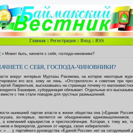
Главная
::
Регистрация
::
Вход
::
RSS
2
» Может быть, начнете с себя, господа-чиновники?
НАЧНЕТЕ С СЕБЯ, ГОСПОДА-ЧИНОВНИКИ?
расти вокруг интервью Муртазы Рахимова, на которое некоторые жур
тировали его все, кому не лень. «Отстрелялся» и советник при пре
ергей Лаврентьев, высказавшись на страницах почему-то малоизвестной
езидента Башкирии, субординация обязывает. Отдельные его высказыван
о вместе с тем стали поводом для грустных размышлений.
мости нынешней партии власти в жизни общества она («Единая Россия» 
рхушка, во-первых, является не объединением единомышленников,
, а компанией карьеристов и приспособленцев. Которая, к тому же, 
иков и бюрократов, далеких от народа, своих избирателей».
 « … у партийного руководства «Единой России» нет на сегодняшний де