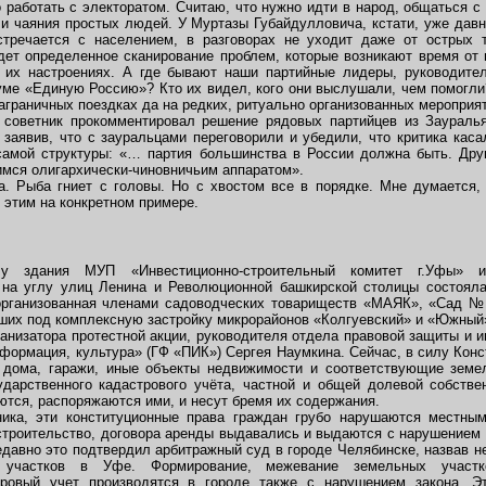
 работать с электоратом. Считаю, что нужно идти в народ, общаться с
 и чаяния простых людей. У Муртазы Губайдулловича, кстати, уже давн
стречается с населением, в разговорах не уходит даже от острых т
ет определенное сканирование проблем, которые возникают время от
 их настроениях. А где бывают наши партийные лидеры, руководител
ме «Единую Россию»? Кто их видел, кого они выслушали, чем помогл
заграничных поездках да на редких, ритуально организованных мероприят
 советник прокомментировал решение рядовых партийцев из Заураль
 заявив, что с зауральцами переговорили и убедили, что критика каса
самой структуры: «… партия большинства в России должна быть. Друг
имся олигархически-чиновничьим аппаратом».
. Рыба гниет с головы. Но с хвостом все в порядке. Мне думается, 
 этим на конкретном примере.
 здания МУП «Инвестиционно-строительный комитет г.Уфы» и 
 на углу улиц Ленина и Революционной башкирской столицы состояла
 организованная членами садоводческих товариществ «МАЯК», «Сад 
вших под комплексную застройку микрорайонов «Колгуевский» и «Южный
ганизатора протестной акции, руководителя отдела правовой защиты и 
ормация, культура» (ГФ «ПИК») Сергея Наумкина. Сейчас, в силу Конст
 дома, гаражи, иные объекты недвижимости и соответствующие земе
дарственного кадастрового учёта, частной и общей долевой собстве
тся, распоряжаются ими, и несут бремя их содержания.
ика, эти конституционные права граждан грубо нарушаются местны
 строительство, договора аренды выдавались и выдаются с нарушением 
давно это подтвердил арбитражный суд в городе Челябинске, назвав н
 участков в Уфе. Формирование, межевание земельных участк
тровый учет производятся в городе также с нарушением закона. Э