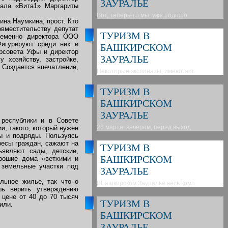
ЗАУРАЛЬЕ
тала «Вита1» Маргариты
Вот, теперь-то мы, уже подгото
ина Наумкина, прост. Кто
овместительству депутат
ТУРИЗМ В
временно директора ООО
Фигурируют среди них и
БАШКИРСКОМ
рсовета Уфы и директор
ЗАУРАЛЬЕ
хозяйству, застройке,
 Создается впечатление,
Некоторые экспонаты, имеют аст
ТУРИЗМ В
БАШКИРСКОМ
ЗАУРАЛЬЕ
 республики и в Совете
26 марта, вечером, перед выход
и, такого, который нужен
зы и подряды. Пользуясь
ресы граждан, сажают на
ТУРИЗМ В
являют сады, детские,
БАШКИРСКОМ
орошие дома «ветхими и
 земельные участки под
ЗАУРАЛЬЕ
льное жилье, так что о
ВБашкирском Зауралье весь комп
шь верить утверждению
 цене от 40 до 70 тысяч
ТУРИЗМ В
или.
БАШКИРСКОМ
ЗАУРАЛЬЕ