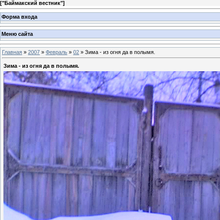
[
"Баймакский вестник"
]
Форма входа
Меню сайта
Главная
»
2007
»
Февраль
»
02
» Зима - из огня да в полымя.
Зима - из огня да в полымя.