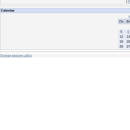
[
Р
Calendar
Пн
Вт
5
6
12
13
19
20
26
27
Полная версия сайта