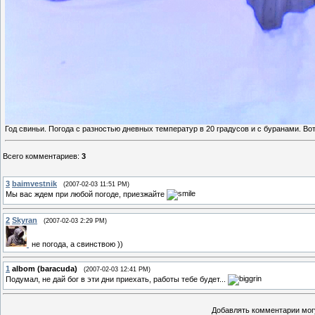
Год свиньи. Погода с разностью дневных температур в 20 градусов и с буранами. Вот 
Всего комментариев
:
3
3
baimvestnik
(2007-02-03 11:51 PM)
Мы вас ждем при любой погоде, приезжайте
2
Skyran
(2007-02-03 2:29 PM)
не погода, а свинствою ))
1
albom (baracuda)
(2007-02-03 12:41 PM)
Подумал, не дай бог в эти дни приехать, работы тебе будет...
Добавлять комментарии могу