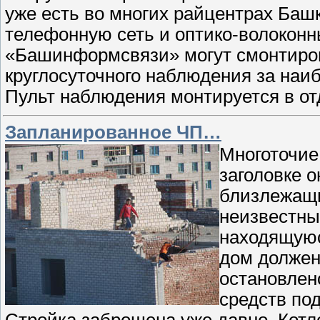
уже есть во многих райцентрах Ба
телефонную сеть и оптико-волокон
«Башинформсвязи» могут смонтиров
круглосуточного наблюдения за наи
Пульт наблюдения монтируется в о
Запланированное ЧП…
Многоточие
заголовке 
близлежащи
неизвестны
находящуюс
дом должен
остановлен
средств по
Стройка заброшена уже давно. Котл