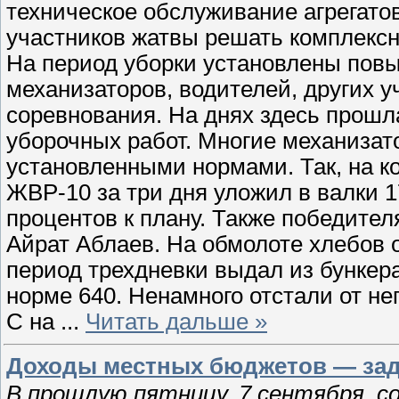
техническое обслуживание агрегато
участников жатвы решать комплексн
На период уборки установлены повы
механизаторов, водителей, других 
соревнования. На днях здесь прошл
уборочных работ. Многие механизат
установленными нормами. Так, на к
ЖВР-10 за три дня уложил в валки 1
процентов к плану. Также победите
Айрат Аблаев. На обмолоте хлебов 
период трехдневки выдал из бункера
норме 640. Ненамного отстали от н
С на
...
Читать дальше »
Доходы местных бюджетов — зад
В прошлую пятницу, 7 сентября, с