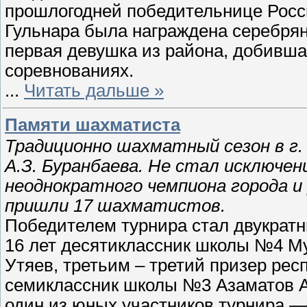
прошлогодней победительнице Росси
Гульнара была награждена серебря
первая девушка из района, добившая
соревнованиях.
...
Читать дальше »
Памяти шахматиста
Традиционно шахматный сезон в г
А.З. Буранбаева. Не стал исключе
неоднократного чемпиона города и
пришли 17 шахматистов.
Победителем турнира стал двукрат
16 лет десятиклассник школы №4 М
Утяев, третьим – третий призер рес
семиклассник школы №3 Азаматов Ал
один из юных участников турнира 