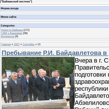
[
"Баймакский вестник"
]
Форма входа
Меню сайта
Categories
Новости Баймака
[171]
СМИ о Башкирии
[36]
Интересно
[4]
Главная
»
2007
»
Сентябрь
»
13
Пребывание Р.И. Байдавлетова в
Вчера в г.
Правительс
подготовки
здравоохра
республики
Байдавлето
Абзелиловск