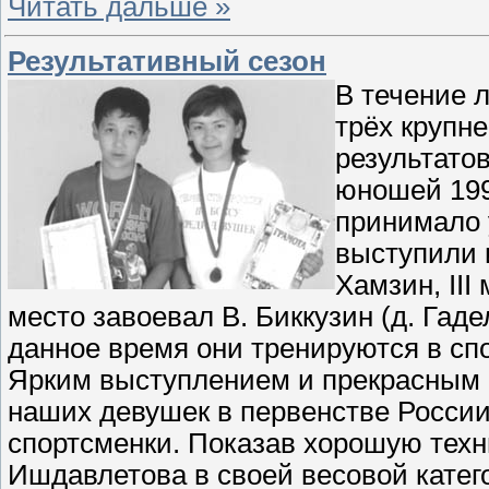
Читать дальше »
Результативный сезон
В течение 
трёх крупн
результато
юношей 199
принимало 
выступили и
Хамзин, III
место завоевал В. Биккузин (д. Гадел
данное время они тренируются в сп
Ярким выступлением и прекрасным 
наших девушек в первенстве России 
спортсменки. Показав хорошую техни
Ишдавлетова в своей весовой катего