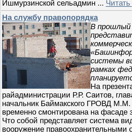
Ишмурзинской сельадмин
...
Читать
На службу правопорядка
В прошлый 
представит
коммерчес
«Башинфор
системы ви
рамках фед
планируетс
На презент
райадминистрации Р.Р. Саитов, глав
начальник Баймакского ГРОВД М.М.
временно смонтирована на фасаде 
Что собой представляет система ви
вооружение правоохранительными о