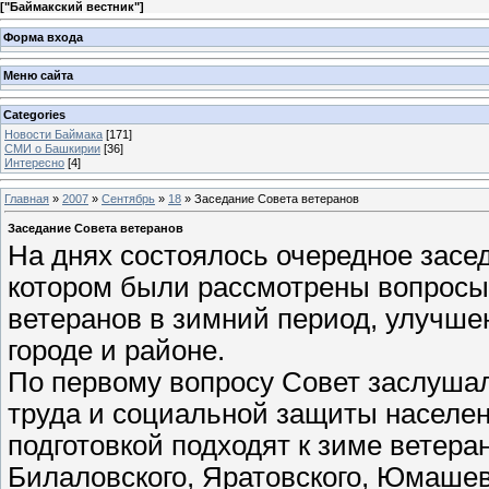
[
"Баймакский вестник"
]
Форма входа
Меню сайта
Categories
Новости Баймака
[171]
СМИ о Башкирии
[36]
Интересно
[4]
Главная
»
2007
»
Сентябрь
»
18
» Заседание Совета ветеранов
Заседание Совета ветеранов
На днях состоялось очередное засед
котором были рассмотрены вопросы
ветеранов в зимний период, улучшен
городе и районе.
По первому вопросу Совет заслуша
труда и социальной защиты населен
подготовкой подходят к зиме ветер
Билаловского, Яратовского, Юмашев