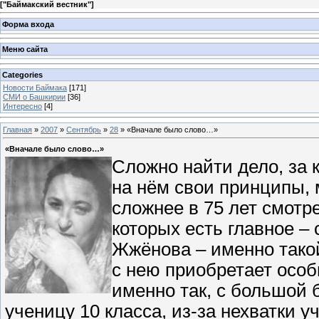
[
"Баймакский вестник"
]
Форма входа
Меню сайта
Categories
Новости Баймака
[171]
СМИ о Башкирии
[36]
Интересно
[4]
Главная
»
2007
»
Сентябрь
»
28
» «Вначале было слово…»
«Вначале было слово…»
Сложно найти дело, за к
на нём свои принципы,
сложнее в 75 лет смотр
которых есть главное –
Жжёнова – именно такой
с нею приобретает особ
именно так, с большой б
ученицу 10 класса, из-за нехватки 