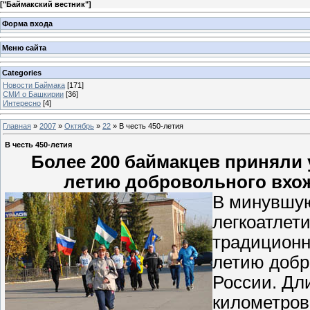
[
"Баймакский вестник"
]
Форма входа
Меню сайта
Categories
Новости Баймака
[171]
СМИ о Башкирии
[36]
Интересно
[4]
Главная
»
2007
»
Октябрь
»
22
» В честь 450-летия
В честь 450-летия
Более 200 баймакцев приняли 
летию добровольного вхож
В минувшую
легкоатлети
традиционн
летию добр
России. Дл
километров