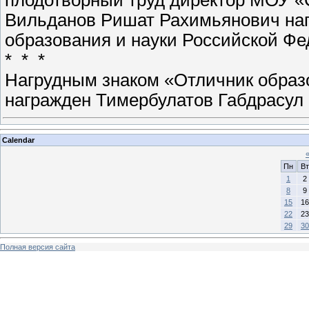
Вильданов Ришат Рахимьянович наг
образования и науки Российской Фе
* * *
Нагрудным знаком «Отличник образ
награжден Тимербулатов Габдрасул
Calendar
Пн
Вт
1
2
8
9
15
16
22
23
29
30
Полная версия сайта