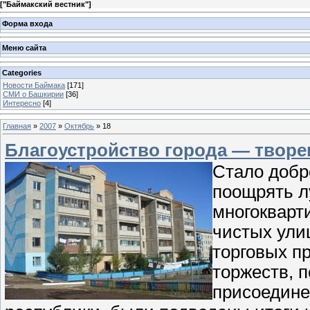
[
"Баймакский вестник"
]
Форма входа
Меню сайта
Categories
Новости Баймака
[171]
СМИ о Башкирии
[36]
Интересно
[4]
Главная
»
2007
»
Октябрь
»
18
Благоустройство города — творе
Стало добр
поощрять л
многокварт
чистых ули
торговых пр
торжеств, 
присоедине