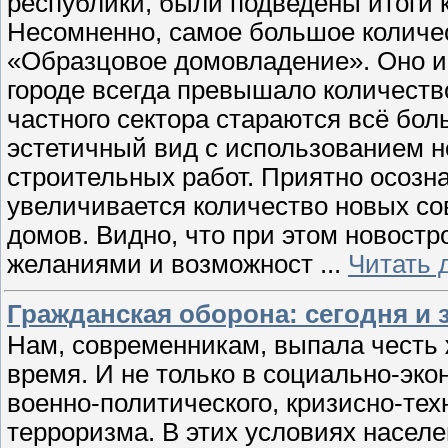
республики, были подведены итоги к
Несомненно, самое большое количе
«Образцовое домовладение». Оно и 
городе всегда превышало количеств
частного сектора стараются всё б
эстетичный вид с использованием н
строительных работ. Приятно осозна
увеличивается количество новых с
домов. Видно, что при этом новостр
желаниями и возможност
...
Читать 
Гражданская оборона: сегодня и 
Нам, современникам, выпала честь ж
время. И не только в социально-эко
военно-политического, кризисно-тех
терроризма. В этих условиях насел