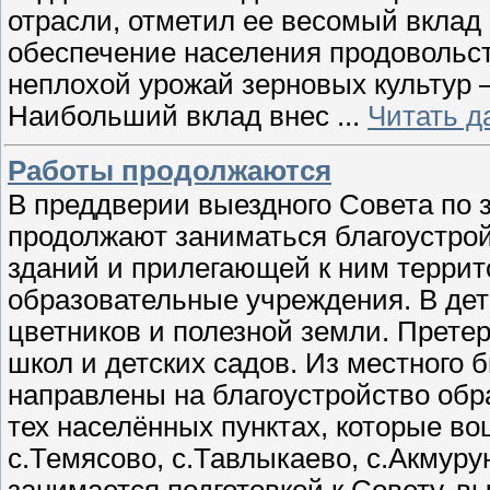
отрасли, отметил ее весомый вклад
обеспечение населения продовольст
неплохой урожай зерновых культур –
Наибольший вклад внес
...
Читать д
Работы продолжаются
В преддверии выездного Совета по 
продолжают заниматься благоустро
зданий и прилегающей к ним террит
образовательные учреждения. В дет
цветников и полезной земли. Прете
школ и детских садов. Из местного
направлены на благоустройство об
тех населённых пунктах, которые в
с.Темясово, с.Тавлыкаево, с.Акмур
занимается подготовкой к Совету, в