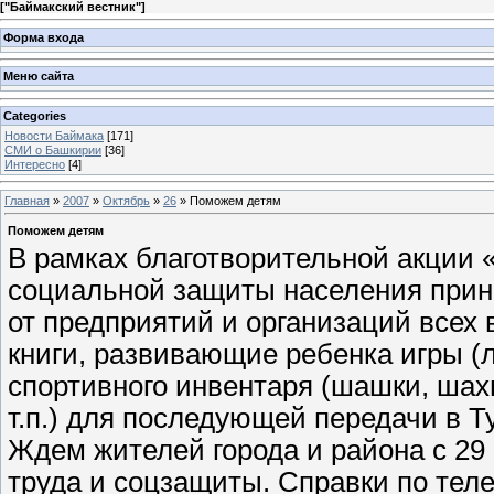
[
"Баймакский вестник"
]
Форма входа
Меню сайта
Categories
Новости Баймака
[171]
СМИ о Башкирии
[36]
Интересно
[4]
Главная
»
2007
»
Октябрь
»
26
» Поможем детям
Поможем детям
В рамках благотворительной акции 
социальной защиты населения прини
от предприятий и организаций всех
книги, развивающие ребенка игры (ле
спортивного инвентаря (шашки, шах
т.п.) для последующей передачи в Т
Ждем жителей города и района с 29 о
труда и соцзащиты. Справки по телеф