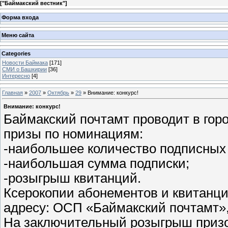
[
"Баймакский вестник"
]
Форма входа
Меню сайта
Categories
Новости Баймака
[171]
СМИ о Башкирии
[36]
Интересно
[4]
Главная
»
2007
»
Октябрь
»
29
» Внимание: конкурс!
Внимание: конкурс!
Баймакский почтамт проводит в гор
призы по номинациям:
-наибольшее количество подписных
-наибольшая сумма подписки;
-розыгрыш квитанций.
Ксерокопии абонементов и квитанци
адресу: ОСП «Баймакский почтамт»,
На заключительный розыгрыш призов