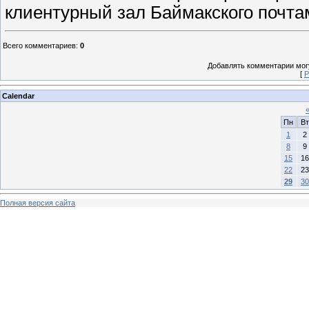
клиентурный зал Баймакского почта
Всего комментариев
:
0
Добавлять комментарии могу
[
Р
Calendar
Пн
Вт
1
2
8
9
15
16
22
23
29
30
Полная версия сайта