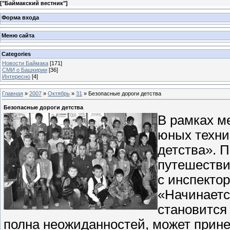
[
"Баймакский вестник"
]
Форма входа
Меню сайта
Categories
Новости Баймака
[171]
СМИ о Башкирии
[36]
Интересно
[4]
Главная
»
2007
»
Октябрь
»
31
» Безопасные дороги детства
Безопасные дороги детства
В рамках м
юных техни
детства». 
путешестви
с инспекто
«Начинаетс
становится 
полна неожиданностей, может прине