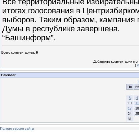
Все территориальные избирательны
итогах голосования в Центризбирко
выборов. Таким образом, кампания 
Думы в республике завершена.
“Башинформ”.
Всего комментариев
:
0
Добавлять комментарии могу
[
Р
Calendar
Пн
Вт
3
4
10
11
17
18
24
25
31
Полная версия сайта