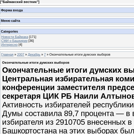
[
"Баймакский вестник"
]
Форма входа
Меню сайта
Categories
Новости Баймака
[171]
СМИ о Башкирии
[36]
Интересно
[4]
Главная
»
2007
»
Декабрь
»
7
» Окончательные итоги думских выборов
Окончательные итоги думских выборов
Окончательные итоги думских в
Центральная избирательная коми
конференции заместителя предс
секретаря ЦИК РБ Наили Алтыно
Активность избирателей республики
Думы составила 89,7 процента — в 
избирателя из 2910705 внесенных в
Башкортостана на этих выборах была