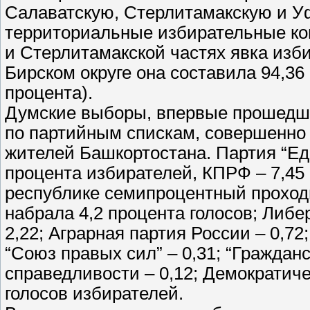
Салаватскую, Стерлитамакскую и У
территориальные избирательные ком
и Стерлитамакской частях явка изб
Бирском округе она составила 94,36
процента).
Думские выборы, впервые прошедши
по партийным спискам, совершенно 
жителей Башкортостана. Партия “Ед
процента избирателей, КПРФ – 7,45 
республике семипроцентный проходн
набрала 4,2 процента голосов; Либ
2,22; Аграрная партия России – 0,72;
“Союз правых сил” – 0,31; “Граждан
справедливости – 0,12; Демократиче
голосов избирателей.