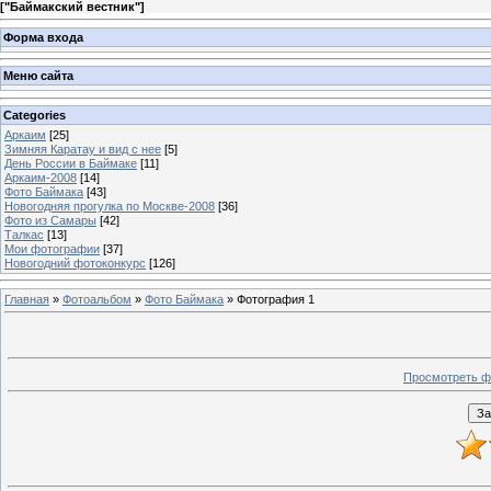
[
"Баймакский вестник"
]
Форма входа
Меню сайта
Categories
Аркаим
[25]
Зимняя Каратау и вид с нее
[5]
День России в Баймаке
[11]
Аркаим-2008
[14]
Фото Баймака
[43]
Новогодняя прогулка по Москве-2008
[36]
Фото из Самары
[42]
Талкас
[13]
Мои фотографии
[37]
Новогодний фотоконкурс
[126]
Главная
»
Фотоальбом
»
Фото Баймака
» Фотография 1
Просмотреть ф