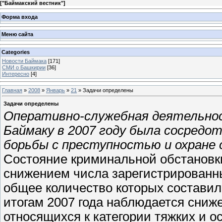
[
"Баймакский вестник"
]
Форма входа
Меню сайта
Categories
Новости Баймака
[171]
СМИ о Башкирии
[36]
Интересно
[4]
Главная
»
2008
»
Январь
»
21
» Задачи определены
Задачи определены
Оперативно-служебная деятельнос
Баймаку в 2007 году была сосредо
борьбы с преступностью и охране 
Состояние криминальной обстановк
снижением числа зарегистрированны
общее количество которых составил
итогам 2007 года наблюдается сниж
относящихся к категории тяжких и о