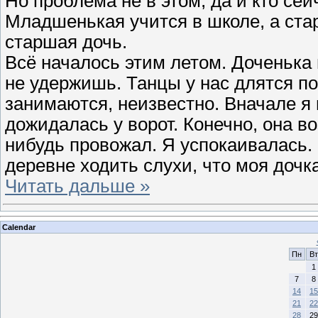
Но проблема не в этом, да и кто сей
Младшенькая учится в школе, а стар
старшая дочь.
Всё началось этим летом. Доченька 
не удержишь. Танцы у нас длятся по
занимаются, неизвестно. Вначале я
дожидалась у ворот. Конечно, она в
нибудь провожал. Я успокаивалась.
деревне ходить слухи, что моя дочк
Читать дальше »
Calendar
Пн
Вт
1
7
8
14
15
21
22
28
29