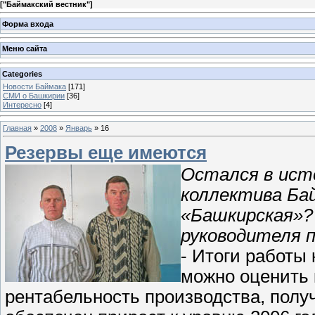
[
"Баймакский вестник"
]
Форма входа
Меню сайта
Categories
Новости Баймака
[171]
СМИ о Башкирии
[36]
Интересно
[4]
Главная
»
2008
»
Январь
»
16
Резервы еще имеются
Остался в исто
коллектива Ба
«Башкирская»?
руководителя п
- Итоги работы
можно оценить 
рентабельность производства, полу