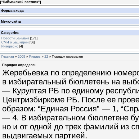
[
"Баймакский вестник"
]
Форма входа
Меню сайта
Categories
Новости Баймака
[171]
СМИ о Башкирии
[36]
Интересно
[4]
Главная
»
2008
»
Январь
»
22
» Порядок определен
Порядок определен
Жеребьевка по определению номеров
в избирательный бюллетень на выбо
— Курултая РБ по единому республи
Центризбиркоме РБ. После ее пров
образом: “Единая Россия” — 1, “Сп
— 4. В избирательном бюллетене бу
но и от одной до трех фамилий из с
выдвигаемых партией.