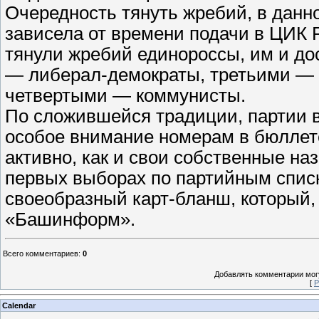
Очередность тянуть жребий, в данно
зависела от времени подачи в ЦИК 
тянули жребий единороссы, им и до
— либерал-демократы, третьими — 
четвертыми — коммунисты.
По сложившейся традиции, партии 
особое внимание номерам в бюллете
активно, как и свои собственные на
первых выборах по партийным списк
своеобразный карт-бланш, который, н
«Башинформ».
Всего комментариев
:
0
Добавлять комментарии могу
[
Р
Calendar