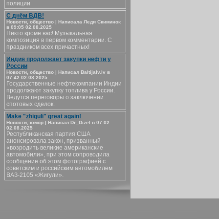
полиции
С днём ВДВ!
Новости, общество | Написала Леди Скиминок
в 09:05 02.08.2025
Никто кроме вас! Музыкальная
композиция в первом комментарии. С
праздником всех причастных!
Индия продолжает закупки нефти у
России
Новости, общество | Написал Baltijalv.lv в
07:42 02.08.2025
Государственные нефтекомпании Индии
продолжают закупку топлива у России.
Ведутся переговоры о заключении
спотовых сделок.
Make "zhiguli" great again!
Новости, юмор | Написал Dr_Dizel в 07:02
02.08.2025
Республиканская партия США
анонсировала закон, призванный
«возродить великие американские
автомобили», при этом сопроводила
сообщение об этом фотографией с
советским и российским автомобилем
ВАЗ-2105 «Жигули».