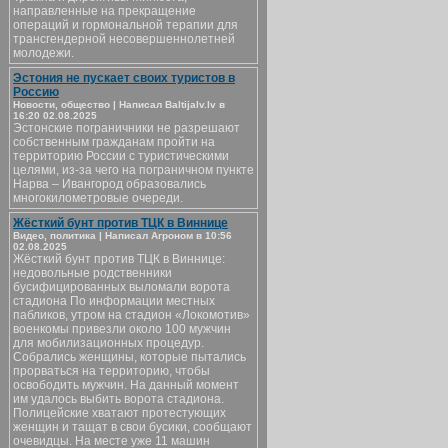
направленные на прекращение
операций и гормональной терапии для
трансгендерной несовершеннолетней
молодежи.
Эстония не пускает своих туристов в
Россию
Новости, общество | Написал Baltijalv.lv в
16:20 02.08.2025
Эстонские пограничники не разрешают
собственным гражданам пройти на
территорию России с туристическими
целями, из-за чего на пограничном пункте
Нарва – Ивангород образовались
многокилометровые очереди.
Жёсткий бунт против ТЦК в Виннице
Видео, политика | Написал Агроном в 10:56
02.08.2025
Жёсткий бунт против ТЦК в Виннице:
недовольные родственники
бусифицированных выломали ворота
стадиона По информации местных
пабликов, утром на стадион «Локомотив»
военкомы привезли около 100 мужчин
для мобилизационных процедур.
Собрались женщины, которые пытались
прорваться на территорию, чтобы
освободить мужчин. На данный момент
им удалось выбить ворота стадиона.
Полицейские хватают протестующих
женщин и тащат в свои бусики, сообщают
очевидцы. На месте уже 11 машин