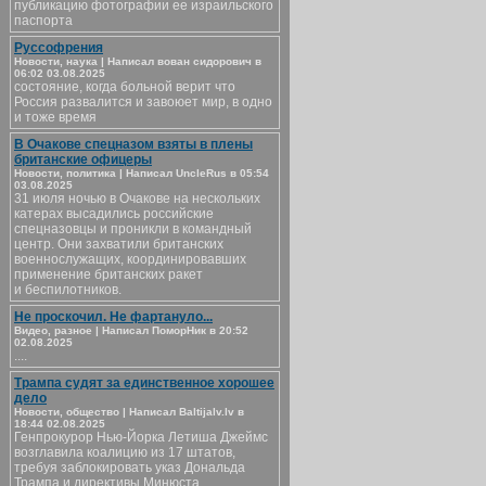
публикацию фотографии ее израильского
паспорта
Руссофрения
Новости, наука | Написал вован сидорович в
06:02 03.08.2025
состояние, когда больной верит что
Россия развалится и завоюет мир, в одно
и тоже время
В Очакове спецназом взяты в плены
британские офицеры
Новости, политика | Написал UncleRus в 05:54
03.08.2025
31 июля ночью в Очакове на нескольких
катерах высадились российские
спецназовцы и проникли в командный
центр. Они захватили британских
военнослужащих, координировавших
применение британских ракет
и беспилотников.
Не проскочил. Не фартануло...
Видео, разное | Написал ПоморНик в 20:52
02.08.2025
....
Трампа судят за единственное хорошее
дело
Новости, общество | Написал Baltijalv.lv в
18:44 02.08.2025
Генпрокурор Нью-Йорка Летиша Джеймс
возглавила коалицию из 17 штатов,
требуя заблокировать указ Дональда
Трампа и директивы Минюста,