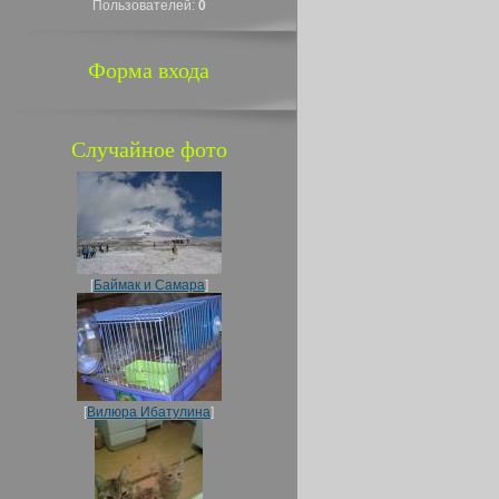
Пользователей:
0
Форма входа
Случайное фото
[
Баймак и Самара
]
[
Вилюра Ибатулина
]