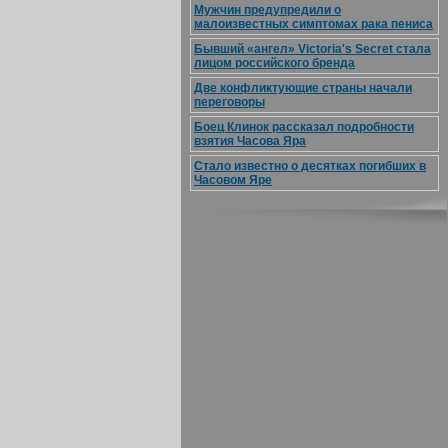
Мужчин предупредили о
малоизвестных симптомах рака пениса
Бывший «ангел» Victoria's Secret стала
лицом российского бренда
Две конфликтующие страны начали
переговоры
Боец Клинок рассказал подробности
взятия Часова Яра
Стало известно о десятках погибших в
Часовом Яре