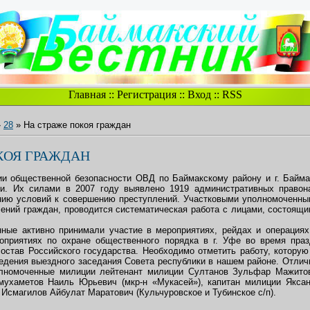
Главная
::
Регистрация
::
Вход
::
RSS
»
28
» На страже покоя граждан
КОЯ ГРАЖДАН
и общественной безопасности ОВД по Баймакскому району и г. Байма
и. Их силами в 2007 году выявлено 1919 административных правон
нию условий к совершению преступлений. Участковыми уполномоченны
лений граждан, проводится систематическая работа с лицами, состоящ
ные активно принимали участие в мероприятиях, рейдах и операциях
оприятиях по охране общественного порядка в г. Уфе во время праз
остав Российского государства. Необходимо отметить работу, котору
ведения выездного заседания Совета республики в нашем районе. Отлич
олномоченные милиции лейтенант милиции Султанов Зульфар Мажитови
мухаметов Наиль Юрьевич (мкр-н «Мукасей»), капитан милиции Яксан
т Исмагилов Айбулат Маратович (Кульчуровское и Тубинское с/п).