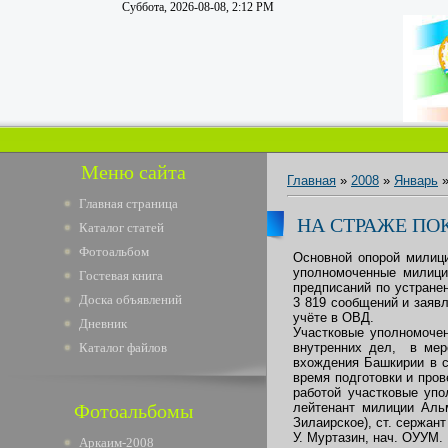
Суббота, 2026-08-08, 2:12 PM
Меню сайта
Главная
»
2008
»
Январь
Главная страница
НА СТРАЖЕ ПО
Каталог статей
Фотоальбом
Основной опорой милици
уполномоченные милици
Гостевая книга
предписаний по устране
Доска объявлений
3 819 сообщений и заяв
учёте в ОВД.
Дневник
Участковые уполномочен
Каталог файлов
внутренних дел, в мер
вхождения Башкирии в с
время подготовки и про
работой участковые уп
Фотоальбомы
лейтенант милиции Аль
Зилаирское), ст. сержан
У. Муртазин, нач. ОУУМ.
Аркаим-2008