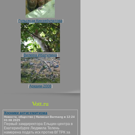
[
Гульсясак Кинзябулатова
]
[
Вилюра Ибатулина
]
[
Аркаим-2008
]
Vott.ru
Хроники антисемитизма
Новости, общество | Написал Barmang в 12:24
03.08.2025
Первый замдиректора Ельцин-центра в
Екатеринбурге Людмила Телень
намерена подать иск против ВГТРК за