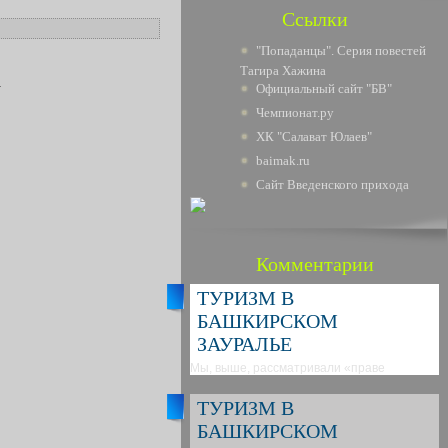
Ссылки
"Попаданцы". Серия повестей
Тагира Хажина
.
Официальный сайт "БВ"
Чемпионат.ру
ХК "Салават Юлаев"
baimak.ru
Сайт Введенского прихода
Комментарии
ТУРИЗМ В
БАШКИРСКОМ
ЗАУРАЛЬЕ
Мы, выше, рассматривали «праве
ТУРИЗМ В
БАШКИРСКОМ