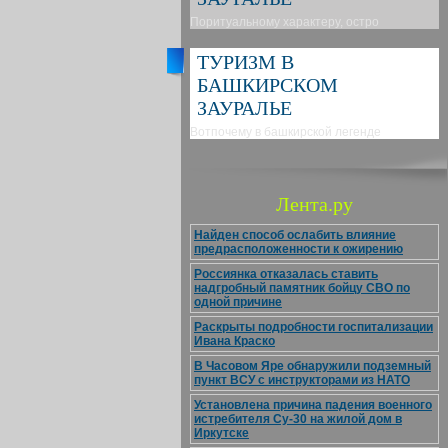
Поритуальному характеру, остро
ТУРИЗМ В
БАШКИРСКОМ
ЗАУРАЛЬЕ
Вотпочему в башкирской легенде
Лента.ру
Найден способ ослабить влияние
предрасположенности к ожирению
Россиянка отказалась ставить
надгробный памятник бойцу СВО по
одной причине
Раскрыты подробности госпитализации
Ивана Краско
В Часовом Яре обнаружили подземный
пункт ВСУ с инструкторами из НАТО
Установлена причина падения военного
истребителя Су-30 на жилой дом в
Иркутске