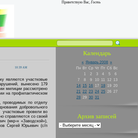
Приветствую Вас
,
Гость
Календарь
«
Январь 2008
»
10:39 AM
Пн
Вт
Ср
Чт
Пт
Сб
Вс
1
2
3
4
5
6
ку являются участковые
7
8
9
10
11
12
13
арушений, вынесено 179
14
15
16
17
18
19
20
ми милиции рассмотрено
21
22
23
24
25
26
27
ими на профилактическом
28
29
30
31
, проводимых по отделу
днования добровольного
ю участковые провели во
Архив записей
но справляются со своей
ч (мкр-н «Заводской»),
ов Сергей Юрьевич (с/п