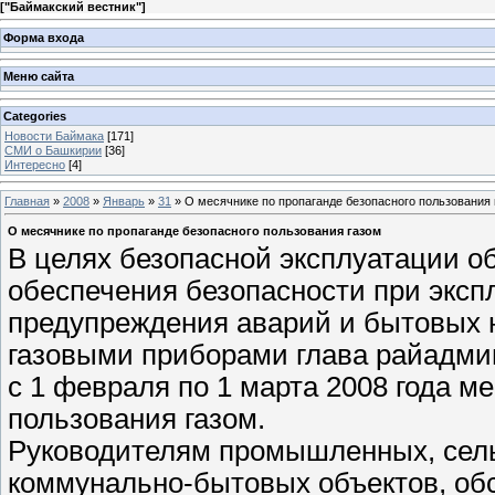
[
"Баймакский вестник"
]
Форма входа
Меню сайта
Categories
Новости Баймака
[171]
СМИ о Башкирии
[36]
Интересно
[4]
Главная
»
2008
»
Январь
»
31
» О месячнике по пропаганде безопасного пользования 
О месячнике по пропаганде безопасного пользования газом
В целях безопасной эксплуатации о
обеспечения безопасности при эксп
предупреждения аварий и бытовых 
газовыми приборами глава райадми
с 1 февраля по 1 марта 2008 года м
пользования газом.
Руководителям промышленных, сель
коммунально-бытовых объектов, об