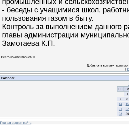
промышленных и сельскохозяйствен
- беседы с учащимися школ, работ
пользования газом в быту.
Контроль за выполнением данного р
главы администрации муниципально
Замотаева К.П.
Всего комментариев
:
0
Добавлять комментарии могу
[
Р
Calendar
Пн
Вт
1
7
8
14
15
21
22
28
29
Полная версия сайта